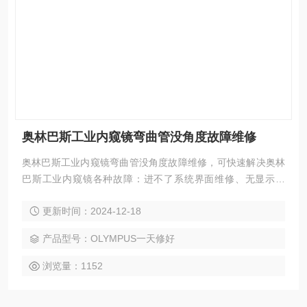
奥林巴斯工业内窥镜弯曲管没角度故障维修
奥林巴斯工业内窥镜弯曲管没角度故障维修，可快速解决奥林
巴斯工业内窥镜各种故障：进不了系统界面维修、无显示维
修、亮度看不清楚维修；黑屏维修，花屏维修，白屏维修，液
更新时间：2024-12-18
晶屏显示竖条、横条、多画面，以及液晶屏显示各种疑难杂
症；触摸屏通讯不上、开机走一半不动、开机不能进入程序、
产品型号：OLYMPUS一天修好
指示灯不亮、触摸屏死机；触摸屏灯管不亮；触摸屏玻璃烂维
修更换触摸屏触摸偏移；触摸屏不能触摸；触摸屏一半可以触
浏览量：1152
摸另一半不能触摸；触摸屏不