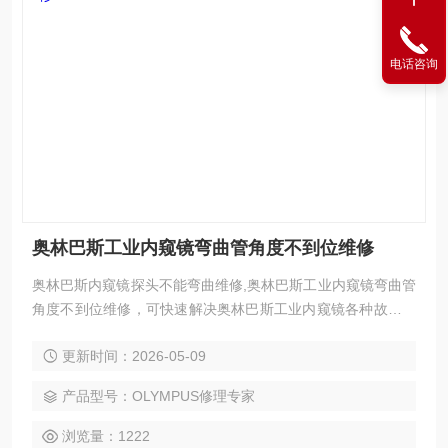
电话咨询
奥林巴斯工业内窥镜弯曲管角度不到位维修
奥林巴斯内窥镜探头不能弯曲维修,奥林巴斯工业内窥镜弯曲管
角度不到位维修，可快速解决奥林巴斯工业内窥镜各种故障：
进不了系统界面维修、无显示维修、亮度看不清楚维修；黑屏
更新时间：2026-05-09
维修，花屏维修，白屏维修，液晶屏显示竖条、横条、多画
面，以及液晶屏显示各种疑难杂症；触摸屏通讯不上、开机走
产品型号：OLYMPUS修理专家
一半不动、开机不能进入程序、指示灯不亮、触摸屏死机；触
摸屏灯管不亮；触摸屏玻璃烂维修更换触摸屏触摸偏移；触摸
浏览量：1222