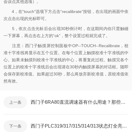
会误点其他选项）。
4，在“touch"选项下方点击“recalibrate”按钮，在出现的画面中依
次点击出现的光标即可。
5，依次点击光标后会出现30秒倒计时，在这期间内你只需触碰
一下屏幕，再点击右上方的“ok”，整个设置过程就完成了。
注意：西门子触摸屏控制面板中OP--TOUCH--Recalibrate，校
准十字准线将显示在五个位置。在每个位置上触摸校准十字准线的中
心。如果未触摸到校准十字准线的中心，将重复此过程。触摸完各个
位置上的校准十字准线后会出现请在30秒内触摸屏幕的对话框。随即
会保存新校准值。如果超过30秒，那么将放弃新校准值，原校准值依
然有效。
西门子6RA80直流调速器有什么用途？那些场合需要使用？
上一条
西门子PLC319/317/315/314/313状态灯全亮修理电话
下一条