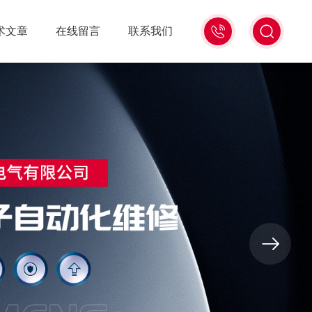
18516586104
术文章
在线留言
联系我们
微
信
同
号