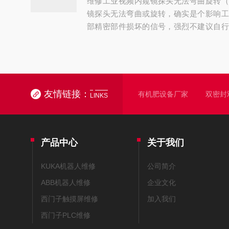
维修工业视频内窥镜探头无法弯曲旋转（
感觉“空空的”-转动时有明显阻力、卡顿...
镜探头无法弯曲或旋转，确实是个影响工
部精密部件损坏的信号，强烈不建议自行
次损伤-17。不过，在送修前，你可以按
础排查-5-32，或许能快速定位问题。
失灵，通常可以从下面几个方面来排查：1
重连：先关机，拔掉探头与主机的连接插
针脚氧化--3。清理后重新插紧再开机测试-..
友情链接：
有机肥设备厂家
双密封
LINKS
产品中心
关于我们
KUKA机器人维修
公司简介
ABB机器人维修
企业文化
西门子触摸屏维修
加入我们
西门子PLC维修