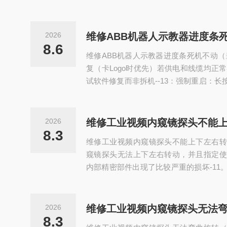
2026
8.6
维修ABB机器人示教器进度条死机不动（
复（卡Logo时优先）若供电和线缆均正常
试软件修复而非拆机--13：强制重启：长按
重新开机-13；进入恢复模式：开机时同
为A+B+电源键或Menu+OK+电源键）
恢复出厂设置-13；重装系统：通过Robot
2026
盘重新安装示教器系统-9-13。三、硬
8.3
维修工业视频内窥镜探头不能上下左右转
全...
窥镜探头无法上下左右转动，并且指定使
内部精密部件出现了比较严重的损坏-11
易造成不可逆的二次损伤-6。最稳妥的方
🧐可能的原因与专业维修方案探头“转不
同“症状”-1，常见原因和对应的专业维
2026
专业维修方案（使用原厂配件）机械传动故
8.3