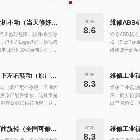
维修ABB机器人示教器进度条死机不动（当天修好故障）
2026
8.6
当天修好故障）软件/系统修
维修ABB机
，但卡在Logo界面，优先尝
器（FlexP
电源键5-10秒强制关机，再
维修属于高精
时按住特定组合键（部分型号
免盲目拆机造
，进入恢复菜单尝试重启系统或
一、故障现象
Studio软件或专用系统安装U
向-2-13
维修工业视频内窥镜探头不能上下左右转动（原厂配件修理）
2026
维修工业
件拆解与芯片级维修⚠️重要安
链路中断（线
8.3
动（原厂配件修理）工业内
维修工业视频
进入系统系统文件
用原厂配件维修，这通常是
应，确实很影
。不建议尝试自行拆解，这极
出了问题-2。
案是交给专业维修机构处理。
（建议按顺序
动”是多种精密部件故障的共
时务必先关闭
修方案如下：故障类别典型表现
排除临时的系
维修工业视频内窥镜探头无法弯曲旋转（全国可修理）
2026
障(最常见)-操作无反应或
紧，针脚有无氧
8.3