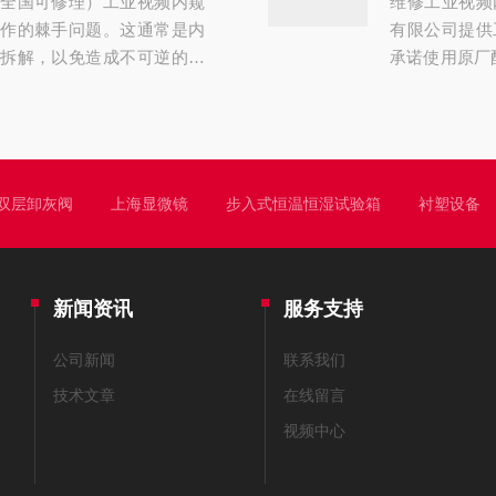
全国可修理）工业视频内窥
维修工业视频
检查：仔细查看
作的棘手问题。这通常是内
有限公司提供
拆解，以免造成不可逆的二
承诺使用原厂配
照“由简到繁”的顺序做一些基
们：3-39
故障原因与快速自查指南探头
有十年经验--
.基础操作与连接检查重启与
26。原厂配件
头，检查接口是否有灰尘或
量和设备性能
.
（如内部钢丝疲
双层卸灰阀
上海显微镜
步入式恒温恒湿试验箱
衬塑设备
新闻资讯
服务支持
公司新闻
联系我们
技术文章
在线留言
视频中心