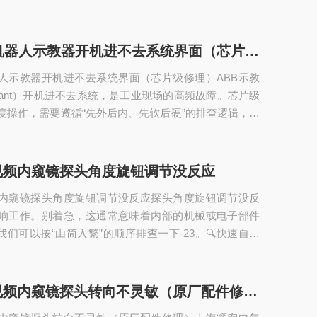
维修ABB机器人示教器开机进不去系统界面（芯片级修理）
器人示教器开机进不去系统界面（芯片级修理）ABB示教
endant）开机进不去系统，是工业现场的高频故障。芯片级
度操作，需要遵循“先外后内、先软后硬”的排查逻辑，避
成二次损伤-9-13。以下是完整的芯片级维修操作指南。
快速分类根据开机后的具体表现，可以初步判断故障方
：故障现象最可能原因按电源键无反应（无灯、无背光）供电
视频内窥镜探头角度旋钮调节没反应
缆、保险丝、电源模块）卡在ABB品牌Logo界面，无法
内窥镜探头角度旋钮调节没反应探头角度旋钮调节没反
损坏/...
响工作。别着急，这通常意味着内部的机械或电子部件
我们可以按“由简入繁”的顺序排查一下-23。🔍快速自查
操作）在联系维修前，可以试试这几步基础排查，操作
设备电源--23。重启与重连：关闭电源等待片刻后重启，
统或软件问题-8-23。然后检查探头与主机的接口是否插
维修工业视频内窥镜探头转向不灵敏（原厂配件修理）
化、弯曲或断裂，重新拔插并清洁触点--2-7-8。外观