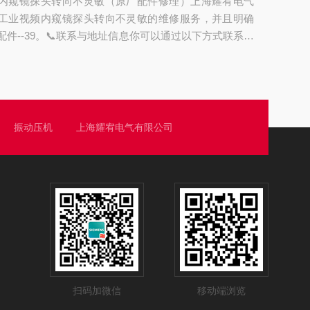
内窥镜探头转向不灵敏（原厂配件修理）上海耀宥电气
探头插入管有无明...
工业视频内窥镜探头转向不灵敏的维修服务，并且明确
件--39。📞联系与地址信息你可以通过以下方式联系他
🔧维修服专业能力：上海耀宥电气在工业内窥镜维修领域拥
39，能处理探头转向失灵、卡顿、无法转动等多种故障--
：公司明确表示维修会使用原厂配件--39，以保障维修质
-。常见原因：探头转向不灵敏，通常由机械传动问题
劳、关节油泥固化...
振动压机
上海耀宥电气有限公司
扫码加微信
移动端浏览