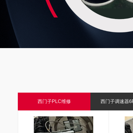
西门子调速器6RA70维修
西门子6SE70