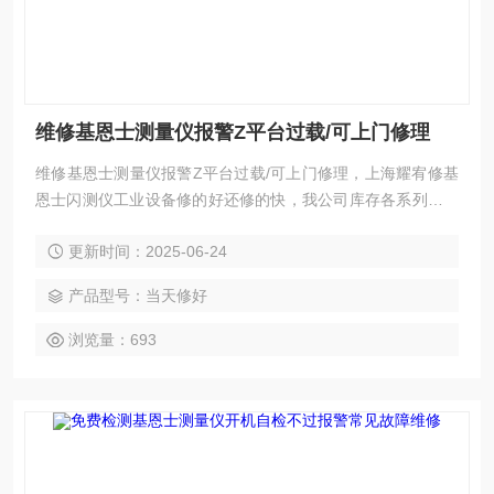
维修基恩士测量仪报警Z平台过载/可上门修理
维修基恩士测量仪报警Z平台过载/可上门修理，上海耀宥修基
恩士闪测仪工业设备修的好还修的快，我公司库存各系列西门
子配件及维修所需配件，模块，电容，芯片等核心配件都是原
更新时间：2025-06-24
厂，修好不易坏，很多修好用到报废都有。如果需要维修可以
发给我公司处理，另外公司基恩士模拟测试平台等在线测速仪
产品型号：当天修好
都齐全，在加上基恩士维修团队，可以确保闪测仪维修成功
率，公司以合理的价格、良好的信誉，已得到同行及基恩士用
浏览量：693
户的认可