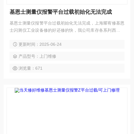
基恩士测量仪报警平台过载初始化无法完成
基恩士测量仪报警平台过载初始化无法完成，上海耀宥修基恩
士闪测仪工业设备修的好还修的快，我公司库存各系列西门子
配件及维修所需配件，模块，电容，芯片等核心配件都是原
更新时间：2025-06-24
厂，修好不易坏，很多修好用到报废都有。如果需要维修可以
发给我公司处理，另外公司基恩士模拟测试平台等在线测速仪
产品型号：上门维修
都齐全，在加上基恩士维修团队，可以确保闪测仪维修成功
率，公司以合理的价格、良好的信誉，已得到同行及基恩士用
浏览量：671
户的认可