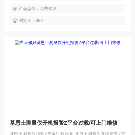
用到报废都有。如果需要维修可以发给我公司处理，另外公司
产品型号：免费检测
基恩士模拟测试平台等在线测速仪都齐全，在加上基恩士维修
团队，可以确保闪测仪维修成功率，公司以合理的价格、良好
浏览量：656
的信誉，已得到同行及基恩士用户的认可
基恩士测量仪开机报警Z平台过载/可上门维修
基恩士测量仪报警Z平台过载维修,基恩士测量仪开机报警Z平