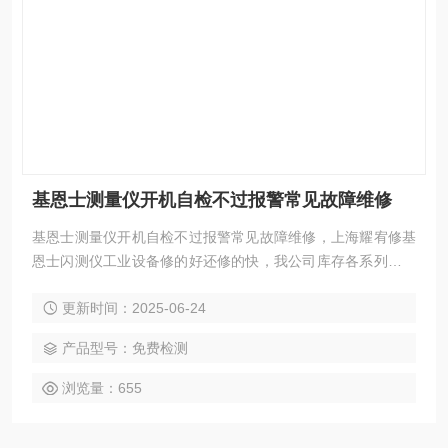
基恩士测量仪开机自检不过报警常见故障维修
基恩士测量仪开机自检不过报警常见故障维修，上海耀宥修基
恩士闪测仪工业设备修的好还修的快，我公司库存各系列西门
子配件及维修所需配件，模块，电容，芯片等核心配件都是原
更新时间：2025-06-24
厂，修好不易坏，很多修好用到报废都有。如果需要维修可以
发给我公司处理，另外公司基恩士模拟测试平台等在线测速仪
产品型号：免费检测
都齐全，在加上基恩士维修团队，可以确保闪测仪维修成功
率，公司以合理的价格、良好的信誉，已得到同行及基恩士用
浏览量：655
户的认可