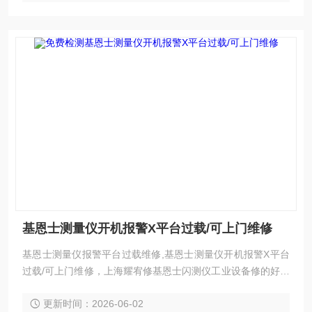
户的认可
基恩士测量仪开机报警X平台过载/可上门维修
基恩士测量仪报警平台过载维修,基恩士测量仪开机报警X平台
过载/可上门维修，上海耀宥修基恩士闪测仪工业设备修的好还
修的快，我公司库存各系列西门子配件及维修所需配件，模
更新时间：2026-06-02
块，电容，芯片等核心配件都是原厂，修好不易坏，很多修好