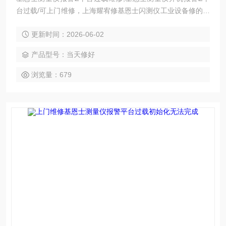
台过载/可上门维修，上海耀宥修基恩士闪测仪工业设备修的好
还修的快，我公司库存各系列西门子配件及维修所需配件，模
更新时间：2026-06-02
块，电容，芯片等核心配件都是原厂，修好不易坏，很多修好
用到报废都有。如果需要维修可以发给我公司处理，另外公司
产品型号：当天修好
基恩士模拟测试平台等在线测速仪都齐全，在加上基恩士维修
团队，可以确保闪测仪维修成功率，公司以合理的价格、良好
浏览量：679
的信誉，已得到同行及基恩士用户的认可