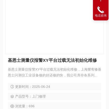
电话咨询
基恩士测量仪报警XY平台过载无法初始化维修
基恩士测量仪报警XY平台过载无法初始化维修，上海耀宥修基
恩士闪测仪工业设备修的好还修的快，我公司库存各系列西门
子配件及维修所需配件，模块，电容，芯片等核心配件都是原
更新时间：2025-06-24
厂，修好不易坏，很多修好用到报废都有。如果需要维修可以
发给我公司处理，另外公司基恩士模拟测试平台等在线测速仪
产品型号：上门修理
都齐全，在加上基恩士维修团队，可以确保闪测仪维修成功
率，公司以合理的价格、良好的信誉，已得到同行及基恩士用
浏览量：696