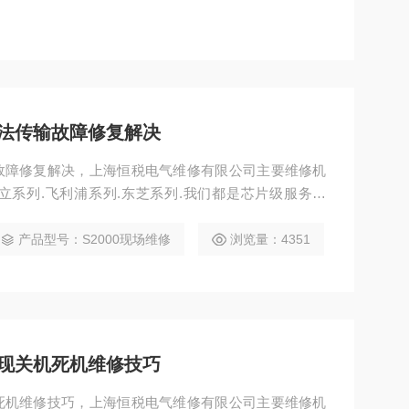
法传输故障修复解决
故障修复解决，上海恒税电气维修有限公司主要维修机
日立系列.飞利浦系列.东芝系列.我们都是芯片级服务维
接到维修后较远的客户争取在24小时到达现场，（有
问题，西门子彩超故障维修X600仪器开机报错无法进入
产品型号：S2000现场维修
浏览量：4351
：PREMIER、G50、G60.、X15
现关机死机维修技巧
死机维修技巧，上海恒税电气维修有限公司主要维修机