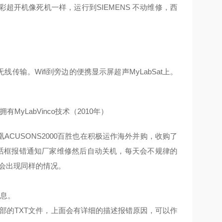
开机像死机一样，运行到SIEMENS 不动维修，西
无线传输。Wifi到旁边的便携显示屏超声MyLabSat上。
MyLabVinco技术（2010年）
凤凰ACUSONS2000百胜也在积极运作海外并购，收购了
现对话框报错通知厂家维修然后自动关机，每天会不规律的
等都会出现同样的情况。
信息。
分析内部的TXT文件，上面会有详细的描述报错原因，可以作