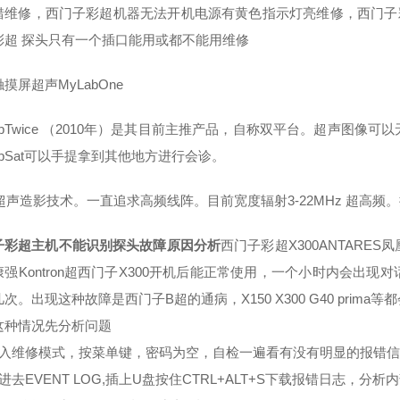
错维修，西门子彩超机器无法开机电源有黄色指示灯亮维修，西门子彩超
彩超 探头只有一个插口能用或都不能用维修
摸屏超声MyLabOne
abTwice （2010年）是其目前主推产品，自称双平台。超声图像可以
abSat可以手提拿到其他地方进行会诊。
I超声造影技术。一直追求高频线阵。目前宽度辐射3-22MHz 超高频。拥有
子彩超主机不能识别探头故障原因分析
西门子彩超X300ANTARES
康强Kontron超西门子X300开机后能正常使用，一个小时内会出
次。出现这种故障是西门子B超的通病，X150 X300 G40 prima
这种情况先分析问题
进入维修模式，按菜单键，密码为空，自检一遍看有没有明显的报错
进去EVENT LOG,插上U盘按住CTRL+ALT+S下载报错日志，