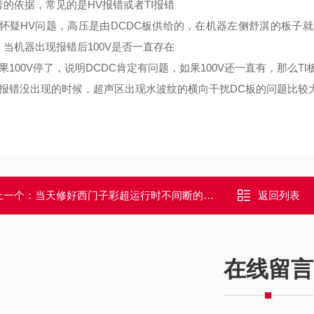
考的依据，常见的是HV报错或者TI报错
怀疑HV问题，高压是由DCDC板供给的，在机器左侧舒淇的板子就是D
，当机器出现报错后100V是否一直存在
果100V停了，说明DCDC肯定有问题，如果100V还一直有，那么T
当报错没出现的时候，超声区出现水波纹的横向干扰DC板的问题比较
上一个：
当天修好西门子彩超运行时不间断的掉电关机解决方法
返回列表
在线留言