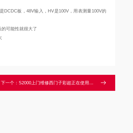
CDC板，48V输入，HV是100V，用表测量100V的
I板的可能性就很大了
大
下一个：
S2000上门维修西门子彩超正在使用时出现关机死机维修技巧