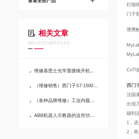
查看全部产品
灯报
门子
便携触
相关文章
RELATED ARTICLES
MyL
MyL
CnT
维修基恩士光学显微镜开机启动没反应（十年维修经验）
西门
（维修销售）西门子S7-1500PLC启动小屏幕无显示维修处理方法
法国
（各种品牌维修）工业内窥镜探头上下左右没反应修理解决
出现几
碰到
ABB机器人示教器的这些功能，不可不知
1，
2，再