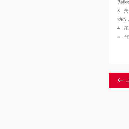
为参
3，先
动态
4，如
5，