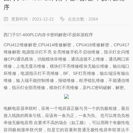
序
更新时间：2021-12-21
点击次数：2264
西门子S7-400PLC内存卡密码解密/不损坏源程序
CPU412维修解密,CPU414维修解密，CPU416维修解密，CPU417
维修解密,电源指示灯不亮 全亮维修开机不启动维修，指示灯全闪维
修CPU通讯模块，功能模块坏维修，通讯连接不上维修，通讯网口坏
维修，上电无显示维修，模块灯不亮维修模块无输出维修，输出端口
坏维修，电源指示灯不亮维修，BF、SF灯亮维修，输出端没有输出
维修，输入端不能控制维修，报错维修，程序错乱维修，不能通信维
修，指示灯全部亮维修，模块灯不亮维修，及PLC密码破解，解密。
电解电容器串联时，应将一个电容器正极与另一个的负极相接，最后
接入线路的两条引线，应该有一条为正，一条为负。 也可以将负负相
串做无极电容用.在要求不高的场合（如工频），可以用两个有极性电
容同极相接串联代替，但是它的容量和普通无极性电容串联算法不