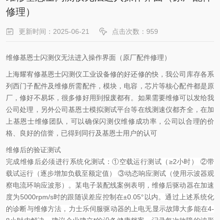
修理）
更新时间：2025-06-21
点击次数：959
维修基恩士闪测仪无法进入操作界面（原厂配件修理）
上海耀宥修基恩士闪测仪工业设备修的好还修的快，我公司库存各系
列西门子配件及维修所需配件，模块，电容，芯片等核心配件都是原
厂，修好不易坏，很多修好用到报废都有。如果需要维修可以发给我
公司处理，另外公司基恩士模拟测试平台等在线测速仪都齐全，在加
上基恩士维修团队，可以确保闪测仪维修成功率，公司以合理的价
格、良好的信誉，已得到同行及基恩士用户的认可
维修后的验证测试
完成维修后必须进行系统化测试：①空载运行测试（≥2小时） ②带
载试运行（逐步增加负载至额定值） ③动态响应测试（使用示波器观
察电流环响应波形）。某电子装配线案例表明，维修后驱动器在加速
度为5000rpm/s时的跟随误差应控制在±0.05°以内。
通过上述系统化
的诊断与维修方法，力士乐伺服驱动器的上电无显示故障大多能在4-