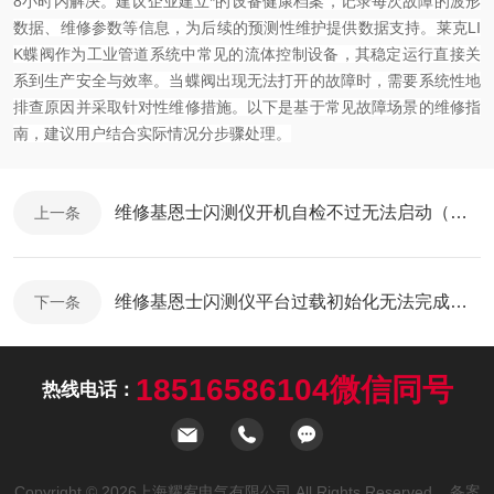
8小时内解决。建议企业建立*的设备健康档案，记录每次故障的波形
数据、维修参数等信息，为后续的预测性维护提供数据支持。
莱克LI
K蝶阀作为工业管道系统中常见的流体控制设备，其稳定运行直接关
系到生产安全与效率。当蝶阀出现无法打开的故障时，需要系统性地
排查原因并采取针对性维修措施。以下是基于常见故障场景的维修指
南，建议用户结合实际情况分步骤处理。
维修基恩士闪测仪开机自检不过无法启动（芯片级修理）
上一条
维修基恩士闪测仪平台过载初始化无法完成（常年修此故障）
下一条
18516586104微信同号
热线电话：
Copyright © 2026上海耀宥电气有限公司 All Rights Reserved 备案