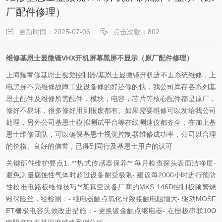
厂配件修理）
更新时间：2025-07-06
点击次数：802
维修基恩士显微镜VHX开机屏幕黑屏不显示（原厂配件修理）
上海耀宥修基恩士视觉控制器/基恩士显微镜开机进不去系统维修，上
电黑屏不亮维修故障工业设备修的好还修的快，我公司库存各系列基
恩士配件及维修所需配件，模块，电容，芯片等核心配件都是原厂，
修好不易坏，很多修好用到报废都有。如果需要维修可以发给我公司
处理，另外公司基恩士模拟测试平台等在线测速仪都齐全，在加上基
恩士维修团队，可以确保基恩士视觉控制器维修成功率，公司以合理
的价格、良好的信誉，已得到同行及基恩士用户的认可
关键部件维护要点
1. **热式传感器保养**
每月检查探头表面洁净度
-
避免测量腐蚀性气体时超过设备耐受极限
- 建议每2000小时进行预防
性校准
电路板维修技巧**
某真空设备厂商的MKS 146D控制板频繁烧
毁保险丝，经检测：
- 继电器触点氧化导致接触电阻增大
- 驱动MOSF
ET栅极电容失效
改进措施：
- 更换镀金触点继电器
- 在栅极串联10Ω