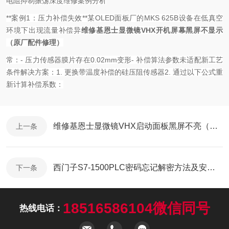
电阻抑制振荡
深度维修案例分析
**案例1：压力补偿失效**
某OLED面板厂的MKS 625B设备在低真空
环境下出现流量补偿异
维修基恩士显微镜VHX开机屏幕黑屏不显示
（原厂配件修理）
常：
- 压力传感器膜片存在0.02mm变形
- 补偿算法参数未适配新工艺
条件
解决方案：
1. 更换带温度补偿的硅压阻传感器
2. 通过以下公式重
新计算补偿系数：
维修基恩士显微镜VHX启动面板黑屏不亮（芯片级修理）
上一条
西门子S7-1500PLC密码忘记解密方法及安全性
下一条
18516586104微信同号
热线电话：