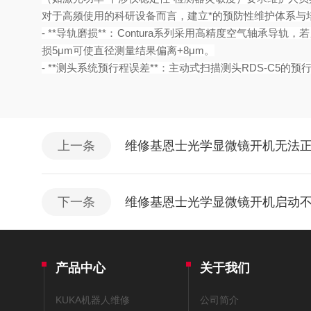
对于高频使用的科研设备而言，建立*的预防性维护体系与
- **导轨磨损**：Contura系列采用高精度空气轴
损5μm可使直径测量结果偏离+8μm。
- **测头系统预行程误差**：主动式扫描测头RDS-C5
上一条
维修基恩士光学显微镜开机无法
下一条
维修基恩士光学显微镜开机启动不
产品中心
关于我们
KUKA机器人维修
公司简介