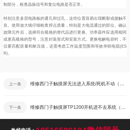
制部分，检查晶振信号和复位电路是否正常。
特别注意多层电路板的通孔和过孔，这些位置容易出现断裂或接触不
良。使用放大镜仔细检查焊点质量，特别是大电流通过的部位。
确认
故障元件后，选择符合规格的替代品进行更换。功率器件应选用相同
或更高规格的型号，注意封装形式和安装方式。更换电解电容时，不
仅要匹配容量和耐压值，还需考虑工作温度范围和等效串联电阻(ES
R)。
维修西门子触摸屏无法进入系统/死机不动（包修好）
上一条
维修西门子触摸屏TP1200开机进不去系统（芯片级修理）
下一条