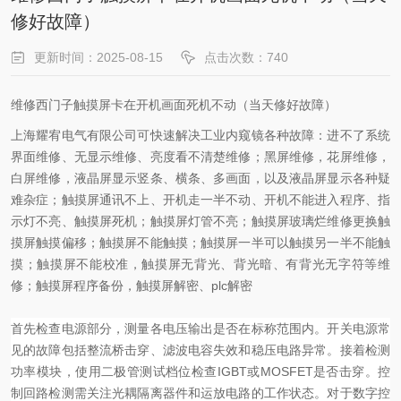
修好故障）
更新时间：2025-08-15
点击次数：740
维修西门子触摸屏卡在开机画面死机不动（当天修好故障）
上海耀宥电气有限公司可快速解决工业内窥镜各种故障：进不了系统
界面维修、无显示维修、亮度看不清楚维修；黑屏维修，花屏维修，
白屏维修，液晶屏显示竖条、横条、多画面，以及液晶屏显示各种疑
难杂症；触摸屏通讯不上、开机走一半不动、开机不能进入程序、指
示灯不亮、触摸屏死机；触摸屏灯管不亮；触摸屏玻璃烂维修更换触
摸屏触摸偏移；触摸屏不能触摸；触摸屏一半可以触摸另一半不能触
摸；触摸屏不能校准，触摸屏无背光、背光暗、有背光无字符等维
修；触摸屏程序备份，触摸屏解密、plc解密
首先检查电源部分，测量各电压输出是否在标称范围内。开关电源常
见的故障包括整流桥击穿、滤波电容失效和稳压电路异常。接着检测
功率模块，使用二极管测试档位检查IGBT或MOSFET是否击穿。控
制回路检测需关注光耦隔离器件和运放电路的工作状态。对于数字控