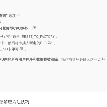
。
25
密码"
选项
。
5
。
25
分紧凑型CPU除外）
一行的字符串
。
RESET_TO_FACTORY
25
SD卡中，然后将卡插入断电的PLC
。
25
出SD卡即可
。
14
PU内的所有用户程序和数据将被清除
。操作前请务必确认这一点
码忘记解密方法技巧