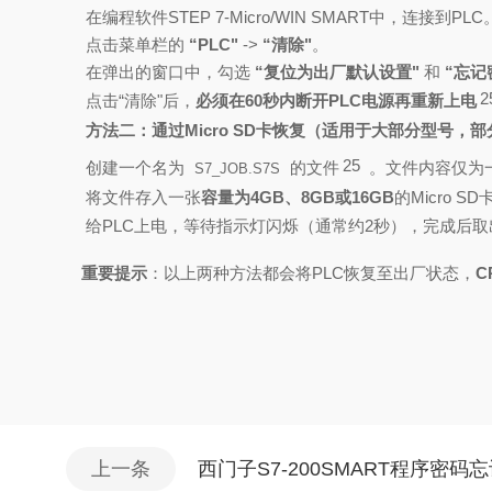
在编程软件STEP 7-Micro/WIN SMART中，连接到PLC
点击菜单栏的
“PLC"
->
“清除"
。
在弹出的窗口中，勾选
“复位为出厂默认设置"
和
“忘记
2
点击“清除"后，
必须在60秒内断开PLC电源再重新上电
方法二：通过Micro SD卡恢复（适用于大部分型号，部
25
创建一个名为
的文件
。文件内容仅为
S7_JOB.S7S
将文件存入一张
容量为4GB、8GB或16GB
的Micro 
给PLC上电，等待指示灯闪烁（通常约2秒），完成后取
重要提示
：以上两种方法都会将PLC恢复至出厂状态，
C
上一条
西门子S7-200SMART程序密