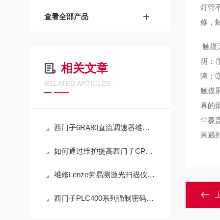
灯管
查看全部产品
修，
触摸
明：
相关文章
障；
RELATED ARTICLES
触摸
幕的
尘覆
西门子6RA80直流调速器维修可根据故障现象寻找原因
果遇
如何通过维护提高西门子CPU控制器的使用寿命
维修Lenze劳易测激光扫描仪上电报错不启动（原厂配件修理）
西门子PLC400系列强制密码解密/不损坏源程序