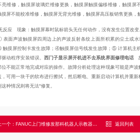
不亮维修，触摸屏玻璃烂维修更换，触摸屏触摸偏移维修，触摸屏
触摸屏不能校准维修，触摸屏无背光维修，触摸屏高压板销售更换，
无反应 现象：触摸屏幕时鼠标箭头无任何动作，没有发生位置改
① 表面声波触摸屏四周边上的声波反射条纹上面所积累的尘土或水
③ 触摸屏控制卡发生故障；④触摸屏信号线发生故障；⑤ 计算机主
屏驱动程序安装错误。
西门子显示屏开机进不去系统界面修理电话
部位不能正常地完成对应的操作。
故障分析处理
这种现象可能是声波
盖，可用一块干的软布进行擦拭，然后断电、重新启动计算机并重新
到这种情况则将无法*修复。
上一个：
FANUC上门维修发那科机器人示教器开机黑屏无显示解决方法
返回列表