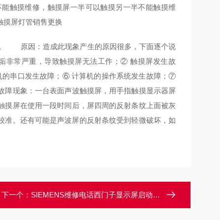
不能触摸维修，触摸屏一半可以触摸另一半不能触摸维
触摸屏灯管销售更换
变。 原因：造成此现象产生的原因很多，下面逐个说
垢非常严重，导致触摸屏无法工作；② 触摸屏发生故
机的串口发生故障；⑥ 计算机的操作系统发生故障；⑦
故障现象：一台表面声波触摸屏，用手指触摸显示器屏
触摸屏在使用一段时间后，屏四周的反射条纹上面被灰
校准。还有可能是声波屏的反射条纹受到轻微破坏，如
下一个：
SIEMENS维修电话西门子显示屏启动无法进入用户系统修理电话