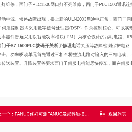
灯维修，西门子PLC1500网口灯不亮维修，西门子PLC1500通讯
启动电源。短路故障出现，换上新的ULN2003启通电正常，西门子
子伺服控制器均采用数字信号处理器(DSP）作为控制核心。可以
功率器件普遍采用以智能功率模块(IPM）为核心设计的驱动电路。I
西门子S7-1500PLC拨码开关断了修理电话
欠压等故障检测保护电路
冲击。功率驱动单元首先通过三相全桥整流电路对输入的三相电或
如传送装置。升降装置等要求西门子伺服电机能尽快停车，而在伺服
上一个：
FANUC修好可测FANUC发那科触摸屏开机不能进入程序修复
返回列表