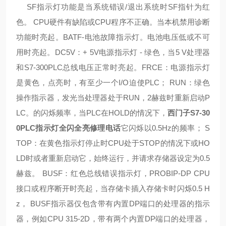
SF指示灯功能是当系统错误/退出系统时SF指针为红
色。 CPU硬件有缺陷或CPU程序不正确。当本机禁用诊断
功能时亮起。BATF-电池故障指示灯。电池电压低或不可
用时亮起。DC5V：+ 5V电源指示灯 - 绿色，当5 V处理器
和S7-300PLC总线电压正常时亮起。FRCE：电源指示灯
是黄色，点亮时，有至少一个I/O迫使PLC； RUN：绿色
操作指示器，发光当处理器处于RUN，2赫兹时重新启动P
LC。的闪烁频率，当PLC在HOLD的情况下，
西门子S7-30
0PLC指示灯全闪全亮修理电话
它闪烁以0.5Hz的频率； S
TOP：在黄色指示灯停止时CPU处于STOP的情况下或HO
LD时或者重新启动它，始终运行，并请求存储器设定为0.5
赫兹。 BUSF：红色总线错误指示灯，PROBIP-DP CPU
接口或程序断开时亮起，当存储卡插入存储卡时闪烁0.5 H
z， BUSF指示器仅包含带有内置DP端口的处理器的指示
器，例如CPU 315-2D，带有两个内置DP端口的处理器，