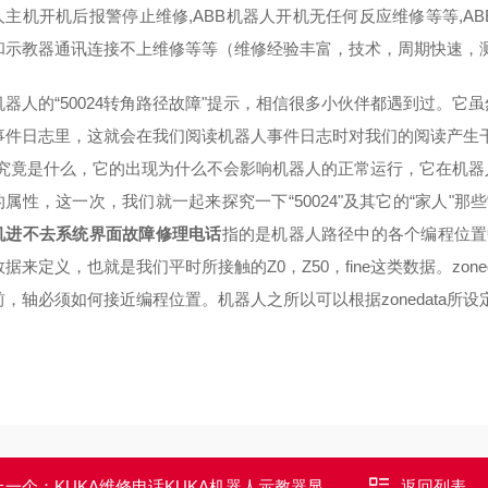
人主机开机后报警停止维修,ABB机器人开机无任何反应维修等等,A
和示教器通讯连接不上维修等等（维修经验丰富，技术，周期快速，
B机器人的“50024转角路径故障"提示，相信很多小伙伴都遇到过。
事件日志里，这就会在我们阅读机器人事件日志时对我们的阅读产生
"究竟是什么，它的出现为什么不会影响机器人的正常运行，它在机
属性，这一次，我们就一起来探究一下“50024"及其它的“家人"那
机进不去系统界面故障修理电话
指的是机器人路径中的各个编程位置中的
据来定义，也就是我们平时所接触的Z0，Z50，fine这类数据。zo
前，轴必须如何接近编程位置。机器人之所以可以根据zonedata所
上一个：
KUKA维修电话KUKA机器人示教器显示通讯数据包丢失修理
返回列表