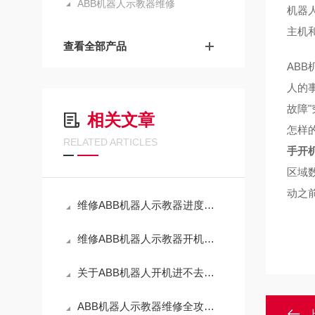
ABB机器人示教器维修
机器
主机
查看全部产品
AB
人的
故障
相关文章
怎样的
RELATED ARTICLES
手开
区域数
动之
维修ABB机器人示教器进度条死机不动（当天修好故障）
维修ABB机器人示教器开机进不去系统界面（芯片级修理）
关于ABB机器人开机进不去系统界面常见故障修理方法
ABB机器人示教器维修全攻略：从故障诊断到部件更换