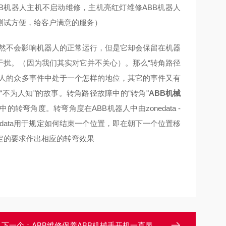
BB机器人主机不启动维修，主机亮红灯维修ABB机器人
测试方便，给客户满意的服务）
它虽然不会影响机器人的正常运行，但是它却会保留在机器
干扰。（因为我们其实对它并不关心）。那么“转角路径
器人的众多事件中处于一个怎样的地位，其它的事件又有
些“不为人知"的故事。转角路径故障中的“转角"
ABB机械
转弯角度。转弯角度在ABB机器人中由zonedata -
nedata用于规定如何结束一个位置，即在朝下一个位置移
设定的要求作出相应的转弯效果
下一个：
ABB维修保养ABB机械手开机一直显示在加载状态修理电话