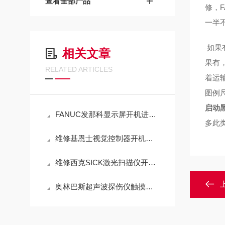
查看全部产品
修，
一半
如果
相关文章
果有
RELATED ARTICLES
着运
图例
启动
FANUC发那科显示屏开机进不去系统当天修好故障
多此
维修基恩士视觉控制器开机电源指示灯不亮（包修好）
维修西克SICK激光扫描仪开机启动没反应（当天修好故障）
奥林巴斯超声波探伤仪触摸点击失灵维修解决方法