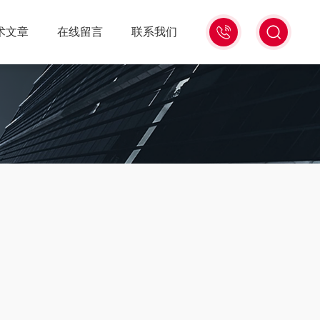
18516586104
术文章
在线留言
联系我们
微
信
同
号