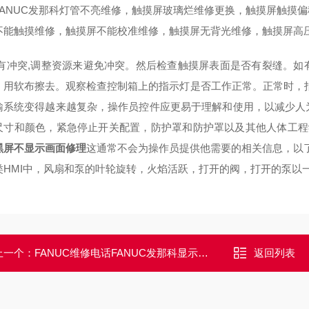
FANUC发那科灯管不亮维修，触摸屏玻璃烂维修更换，触摸屏触摸
不能触摸维修，触摸屏不能校准维修，触摸屏无背光维修，触摸屏高
有冲突,调整资源来避免冲突。然后检查触摸屏表面是否有裂缝。如
，用软布擦去。观察检查控制箱上的指示灯是否工作正常。正常时，
输系统变得越来越复杂，操作员控件应更易于理解和使用，以减少人
尺寸和颜色，紧急停止开关配置，防护罩和防护罩以及其他人体工程学
黑屏不显示画面修理
这通常不会为操作员提供他需要的相关信息，以了解工
类HMI中，风扇和泵的叶轮旋转，火焰活跃，打开的阀，打开的泵以
上一个：
FANUC维修电话FANUC发那科显示屏开机电源指示灯不亮修理
返回列表