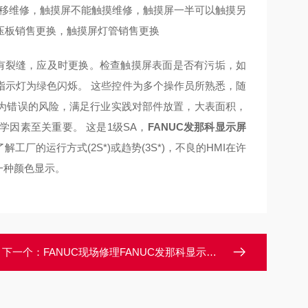
偏移维修，触摸屏不能触摸维修，触摸屏一半可以触摸另
压板销售更换，触摸屏灯管销售更换
有裂缝，应及时更换。检查触摸屏表面是否有污垢，如
指示灯为绿色闪烁。 这些控件为多个操作员所熟悉，随
为错误的风险，满足行业实践对部件放置，大表面积，
因素至关重要。 这是1级SA，
FANUC发那科显示屏
厂的运行方式(2S*)或趋势(3S*)，不良的HMI在许
一种颜色显示。
下一个：
FANUC现场修理FANUC发那科显示屏启动面板不显示画面修理