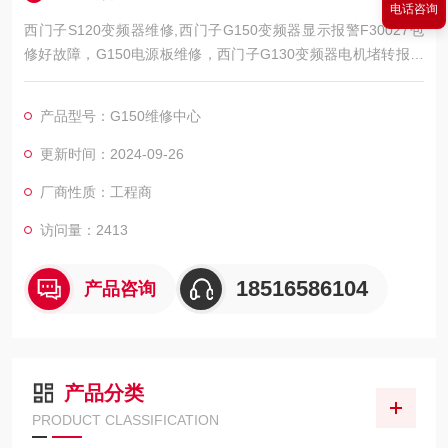
电话咨询
西门子S120变频器维修,西门子G150变频器显示报警F30027包
修好故障，G150电源板维修，西门子G130变频器电机堵转报警
维修，西门子G150报警790*，西门子G120变频器30021维修，
西门子变频器780*报警，变频器通讯板坏维修，西门子G150整流
产品型号：G150维修中心
逆变器跳闸，西门子变频器A5E03915589通讯板销售，西门子回
馈整流装置A5E36717811销售，西门子G150模块IGBT短路维
更新时间：2024-09-26
修，跳闸，无显示，
厂商性质：工程商
访问量：2413
18516586104
产品咨询
产品分类
PRODUCT CLASSIFICATION