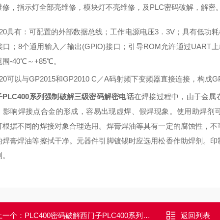
维修，指示灯全部亮维修，模块灯不亮维修，及PLC密码破解，解密
020具有：可配置的外部数据总线；工作电源电压3．3V；具有低功耗模式
)接口；8个通用输入／输出(GPIO)接口；引导ROM允许通过UART上
围-40℃～+85℃。
020可以与GP2015和GP2010 C／A码射频下变频器直接连接，构
子PLC400系列强制破解三级密码解密电话
在焊接过程中，由于金属
，影响焊接点合金的形成，容易出现虚焊、假焊现象。使用助焊剂
可根据不同的焊接对象合理选用。焊膏焊油等具有一定的腐蚀性，不
的焊膏焊油等擦拭干净。元器件引脚镀锡时应选用松香作助焊剂。印
剂。
上一个：
PLC400密码破解西门子PLC400系列MC内存卡强制密码破解成功
返回列表