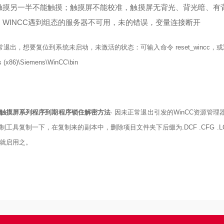
触摸另一半不能触摸；触摸屏不能校准，触摸屏无背光、背光暗、有背
。WINCC遇到组态的服务器不可用，未
的错误，变量连接断开
正常退出，想要复位到系统未启动，未激活的状态：可输入命令 reset_wincc，或双击R
s (x86)\Siemens\WinCC\bin
触摸屏系列程序到期程序锁住解密方法
· 因未正常退出引发的WinCC资源管
制工具复制一下，在复制来的副本中，删除项目文件夹下后缀为.DCF .CFG 
就启用之。