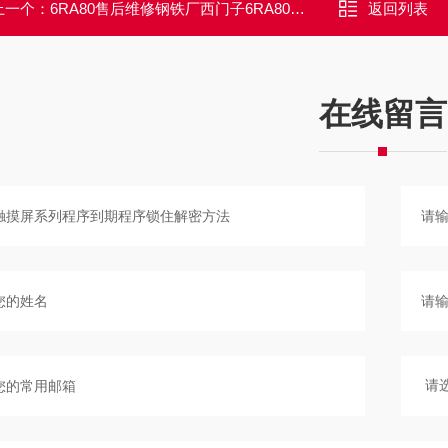
上一个：
6RA80售后维修钢铁厂西门子6RA80调速器报警F60092修理点
返回列表
在线留言