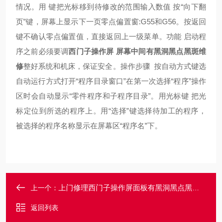
情况。用 键把光标移到待修改的范围输入数值 按“向下翻
页”键，屏幕上显示下一页零点偏置窗:G55和G56。按返回
键不确认零点偏置值，直接返回上一级菜单。
功能 启动程
序之前必须要调
西门子操作屏 屏幕中间有黑洞黑点黑斑维
修
整好系统和机床，保证安全。操作步骤 按自动方式键选
自动运行方式打开“程序目录窗口”在第一次选择“程序”操作
区时会自动显示“零件程序和子程序目录”。用光标键 把光
标定位到所选的程序上。用“选择”键选择待加工的程序，
被选择的程序名称显示在屏幕区“程序名”下。
上门修理西门子操作屏面板有黑洞黑点黑斑故障修理
上一个：
返回列表