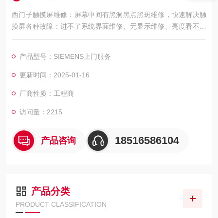
西门子触摸屏维修：屏幕中间有黑洞黑点黑斑维修，快速解决触
摸屏各种故障：进不了系统界面维修、无显示维修、亮度看不清
楚维修；黑屏维修，花屏维修，白屏维修，液晶屏显示竖条、横
条、多画面，以及液晶屏显示各种疑难杂症；触摸屏通讯不上、
产品型号：SIEMENS上门服务
开机走一半不动、开机不能进入程序、指示灯不亮、触摸屏死
机；触摸屏灯管不亮；触摸屏玻璃烂维修更换触摸屏触摸偏移；
更新时间：2025-01-16
触摸屏不能触摸；触摸屏一半可以触摸另一半不能触摸；
厂商性质：工程商
访问量：2215
18516586104
产品咨询
产品分类
PRODUCT CLASSIFICATION