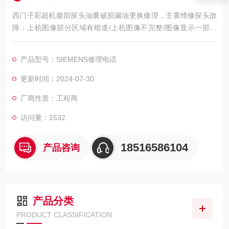
西门子彩超机腹部探头油囊破损漏油更换修理，主要维修探头故
障：上机图像部分区域有暗道/上机图像不完整/图像显示一部分
图像有黑影◆ 图像不良，如：暗道、黑影、黑屏、重影、缺失、
模糊、无图像、干扰、盲区，探头维修，等； 外观不良，CA541
产品型号：SIEMENS修理电话
腹部探头维修，如：声透镜破损脱落/起泡、外壳爆裂、线套破
损、电缆线断、油囊***、漏油，等； 功能不良，如：二维转三维
更新时间：2024-07-30
电机报错、死机、主机不识别探头，探头功
厂商性质：工程商
访问量：1532
18516586104
产品咨询
产品分类
PRODUCT CLASSIFICATION