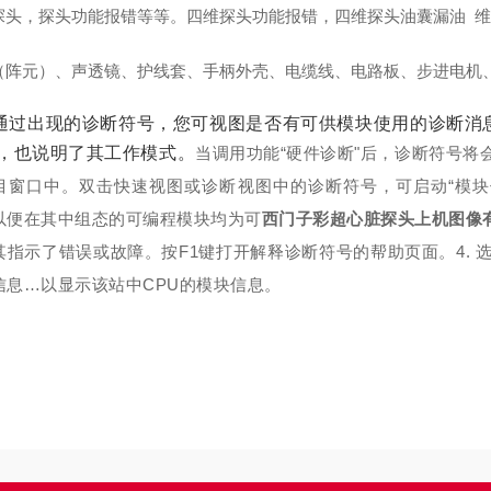
探头，探头功能报错等等。四维探头功能报错，四维探头油囊漏油 
（阵元）、声透镜、护线套、手柄外壳、电缆线、电路板、步进电机
通过出现的诊断符号，您可视图是否有可供模块使用的诊断消
U，也说明了其工作模式。
当调用功能“硬件诊断"后，诊断符号将
目窗口中。双击快速视图或诊断视图中的诊断符号，可启动“模块
以便在其中组态的可编程模块均为可
西门子彩超心脏探头上机图像
其指示了错误或故障。按F1键打开解释诊断符号的帮助页面。
4.
信息…以显示该站中CPU的模块信息。