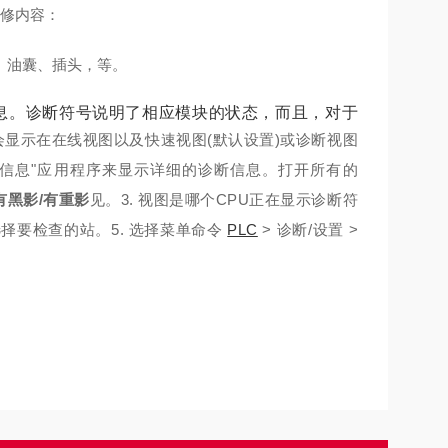
维修内容：
、油囊、插头，等。
息。诊断符号说明了相应模块的状态，而且，对于
会显示在在线视图以及快速视图(默认设置)或诊断视图
信息"应用程序来显示详细的诊断信息。
打开所有的
有黑影/有重影
见。
3. 视图是哪个CPU正在显示诊断符
 选择要检查的站。
5. 选择菜单命令
PLC
> 诊断/设置 >