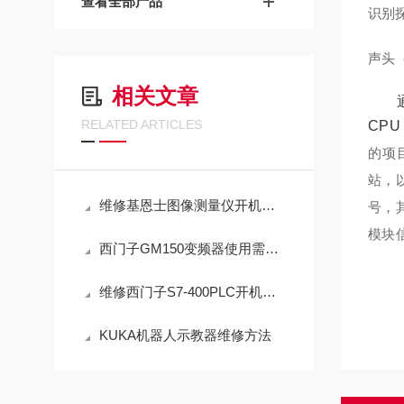
查看全部产品
识别
声头
相关文章
RELATED ARTICLES
CP
的项
站，
维修基恩士图像测量仪开机报警X平台过载（常年修此故障）
号，
模块
西门子GM150变频器使用需要注意哪些事项？
维修西门子S7-400PLC开机指示灯一直闪（包修好故障）
KUKA机器人示教器维修方法