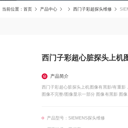
当前位置：
首页
产品中心
西门子彩超探头维修
SI
西门子彩超心脏探头上机图
产品简介
西门子彩超心脏探头上机图像有黑影/有重影
图像不完整/图像显示一部分 图像有黑影 
无图像、干扰、盲区，探头维修，等；外观不
泡、外壳爆裂、线套破损、电缆线断、油囊*
死机、主机不识别探头，探头功能报错等等。
产品型号：SIEMENS探头维修