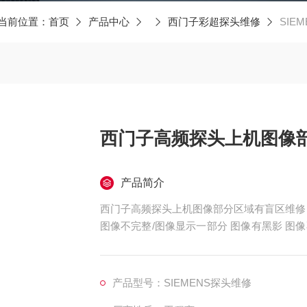
当前位置：
首页
产品中心
西门子彩超探头维修
SI
西门子高频探头上机图像
产品简介
西门子高频探头上机图像部分区域有盲区维修
图像不完整/图像显示一部分 图像有黑影 
无图像、干扰、盲区，探头维修，等；外观不
泡、外壳爆裂、线套破损、电缆线断、油囊*
死机、主机不识别探头，探头功能报错等等。
产品型号：SIEMENS探头维修