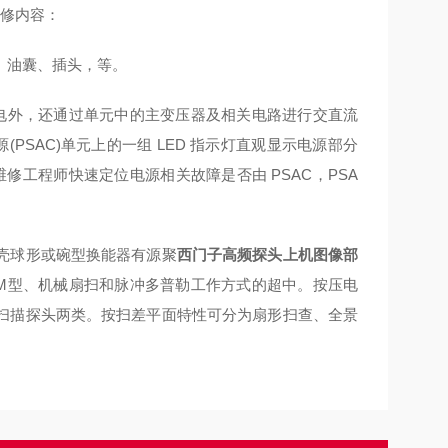
维修内容：
、油囊、插头，等。
供电外，还通过单元中的主变压器及相关电路进行交直流
(PSAC)单元上的一组 LED 指示灯直观显示电源部分
修工程师快速定位电源相关故障是否由 PSAC，PSA
壳球形或碗型换能器有源聚
西门子高频探头上机图像部
M型、机械扇扫和脉冲多普勒工作方式的超中。按压电
扫描探头两类。按扫差平面特性可分为扇形扫查、全景