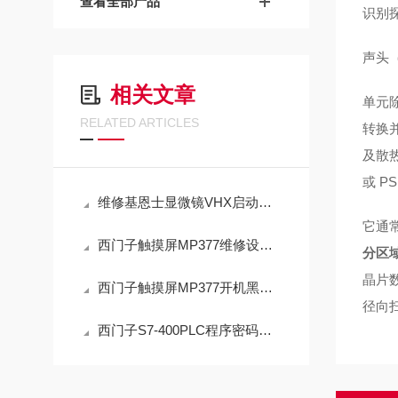
查看全部产品
识别
声头
相关文章
单元
RELATED ARTICLES
转换并
及散
或 P
维修基恩士显微镜VHX启动面板黑屏不亮（芯片级修理）
它通
西门子触摸屏MP377维修设置步骤
分区
晶片
西门子触摸屏MP377开机黑屏无显示维修解决方法
径向
西门子S7-400PLC程序密码破解程序卡解密方法