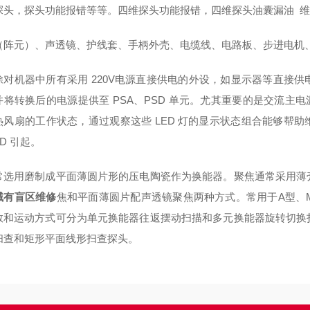
探头，探头功能报错等等。四维探头功能报错，四维探头油囊漏油 
（阵元）、声透镜、护线套、手柄外壳、电缆线、电路板、步进电机
除对机器中所有采用 220V电源直接供电的外设，如显示器等直接
将转换后的电源提供至 PSA、PSD 单元。尤其重要的是交流主电源
热风扇的工作状态，通过观察这些 LED 灯的显示状态组合能够帮助维
SD 引起。
常选用磨制成平面薄圆片形的压电陶瓷作为换能器。聚焦通常采用薄
域有盲区维修
焦和平面薄圆片配声透镜聚焦两种方式。常用于A型、
数和运动方式可分为单元换能器往返摆动扫描和多元换能器旋转切换
扫查和矩形平面线形扫查探头。