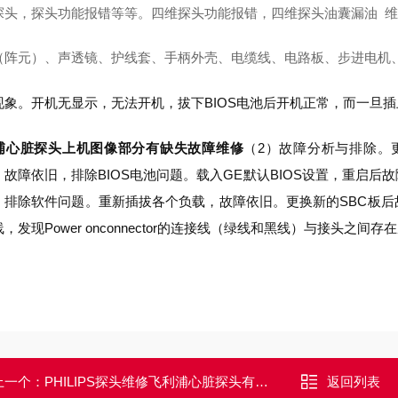
探头，探头功能报错等等。四维探头功能报错，四维探头油囊漏油 
（阵元）、声透镜、护线套、手柄外壳、电缆线、电路板、步进电机
现象。开机无显示，无法开机，拔下BIOS电池后开机正常，而一旦插
浦心脏探头上机图像部分有缺失故障维修
（2）故障分析与排除。更
，故障依旧，排除BIOS电池问题。载入GE默认BIOS设置，重启
，排除软件问题。重新插拔各个负载，故障依旧。更换新的SBC板
，发现Power onconnector的连接线（绿线和黑线）与接头之
上一个：
PHILIPS探头维修飞利浦心脏探头有鼓包图像看不清楚修理方法
返回列表