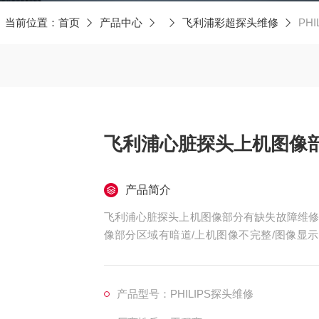
当前位置：
首页
产品中心
飞利浦彩超探头维修
PH
飞利浦心脏探头上机图像
产品简介
飞利浦心脏探头上机图像部分有缺失故障维修
像部分区域有暗道/上机图像不完整/图像显
屏、重影、缺失、模糊、无图像、干扰、盲区
如：声透镜破损脱落/起泡、外壳爆裂、线套
如：二维转三维电机报错、死机、主机不识别
产品型号：PHILIPS探头维修