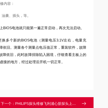
维修内容：
、油囊、插头，等。
上BIOS电池就只能第一遍正常启动，再次无法启动。
换多个新的BIOS电池（测量电压3.1V左右，电量充
后故障依旧。测量各个测量点电压值正常，重装软件，故障
后故障依旧，此时故障排除陷入困境，仔细查看主板上的
间存在虚接的地方，经过处理后开机一切正常。
下一个：
PHILIPS探头维修飞利浦心脏探头上机图像有干扰有暗道维修