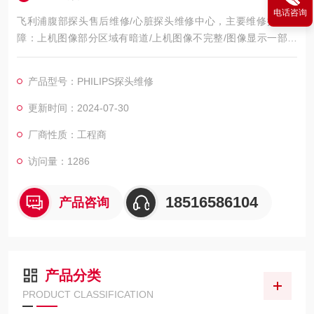
电话咨询
飞利浦腹部探头售后维修/心脏探头维修中心，主要维修探头故
障：上机图像部分区域有暗道/上机图像不完整/图像显示一部分
图像有黑影 图像不良，如：暗道、黑影、黑屏、重影、缺失、模
糊、无图像、干扰、盲区，探头维修，等；外观不良，CA541腹
产品型号：PHILIPS探头维修
部探头维修，如：声透镜破损脱落/起泡、外壳爆裂、线套破损、
电缆线断、油囊***、漏油，等；功能不良，如：二维转三维电机
更新时间：2024-07-30
报错、死机、主机不识别探头，探头功能报错等等。
厂商性质：工程商
访问量：1286
18516586104
产品咨询
产品分类
PRODUCT CLASSIFICATION