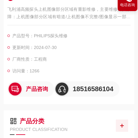
电话咨询
飞利浦高频探头上机图像部分区域有重影维修，主要维修探头故
障：上机图像部分区域有暗道/上机图像不完整/图像显示一部分
图像有黑影 图像不良，如：暗道、黑影、黑屏、重影、缺失、模
糊、无图像、干扰、盲区，探头维修，等；外观不良，CA541腹
产品型号：PHILIPS探头维修
部探头维修，如：声透镜破损脱落/起泡、外壳爆裂、线套破损、
电缆线断、油囊***、漏油，等；功能不良，如：二维转三维电机
更新时间：2024-07-30
报错、死机、主机不识别探头，探头功能报错等等。
厂商性质：工程商
访问量：1266
18516586104
产品咨询
产品分类
PRODUCT CLASSIFICATION