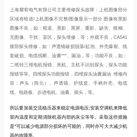
上海耀宥电气有限公司主要维修探头故障：上机图像部分
区域有暗道/上机图像不完整/图像显示一部分 图像有黑影
图像不良，如：暗道、黑影、黑屏、重影、缺失、模糊、
无图像、干扰、盲区，探头维修，等；外观不良，CA541
腹部探头维修，如：声透镜破损脱落/起泡、外壳爆裂、线
套破损、电缆线断、油囊***、漏油，等；功能不良，如：
二维转三维电机报错、死机、主机不识别探头，探头功能
报错等等。四维探头功能报错，四维探头油囊漏油 维修内
容：声头（阵元）、声透镜、护线套、手柄外壳、电缆
线、电路板、步进电机、油囊、插头，等。
所以要加装交流稳压器来稳定电源电压;安装空调机来降低
室内温度和定期清除机器内部的灰尘等等。采取这些措施
是*可以减少电源部分损坏的可能的，同时亦可大大减少机
器的故障率。