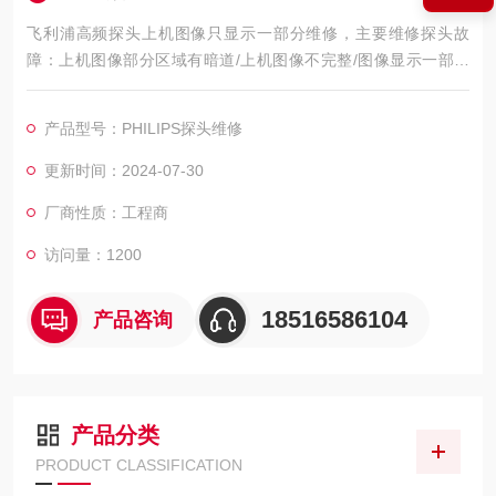
飞利浦高频探头上机图像只显示一部分维修，主要维修探头故
障：上机图像部分区域有暗道/上机图像不完整/图像显示一部分
图像有黑影 图像不良，如：暗道、黑影、黑屏、重影、缺失、模
糊、无图像、干扰、盲区，探头维修，等；外观不良，CA541腹
产品型号：PHILIPS探头维修
部探头维修，如：声透镜破损脱落/起泡、外壳爆裂、线套破损、
电缆线断、油囊***、漏油，等；功能不良，如：二维转三维电机
更新时间：2024-07-30
报错、死机、主机不识别探头，探头功能报错等等。
厂商性质：工程商
访问量：1200
18516586104
产品咨询
产品分类
PRODUCT CLASSIFICATION