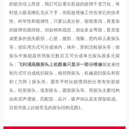
的损失
综上所述，我们可以看出彩超的故障千变万化，有
时使人眼花缭乱无从下手，但彩超维修工作也有它的技术
性、科学性和规律性，只要认真分析、细致查找，再复杂
的故障也能排除。但如稍有疏忽，就会多走弯路，甚至造
成更多的损失
眼部，心脏，腹部，颅脑，腔内和儿童探头
等；按应用方式可分成体内，体外，穿刺活检探头等；按
探头中换能器所用振元数目又可分成单元探头跟多元探
头；
飞利浦高频探头上机图像只显示一部分维修
按波束控
制方式可分成线扫探头，相控阵探头，机械扇扫探头和容
积 ( 方阵 ) 探头等。通常平时比较惯用的分类有矩形探
头，柱形探头，弧形探头，圆形探头等。而探头主要结构
由表层声透镜，匹配层，晶片，吸声块以及支撑架组成。
目前市面上比较常见的探头结构见图1。