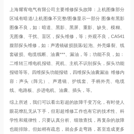
上海耀宥电气有限公司主要维修探头故障：上机图像部分
区域有暗道/上机图像不完整/图像显示一部分 图像有黑影
图像不良，如：暗道、黑影、黑屏、重影、缺失、模糊、
无图像、干扰、盲区，探头维修，等；外观不良，CA541
腹部探头维修，如：声透镜破损脱落/起泡、外壳爆裂、线
套破损、电缆线断、油囊***、漏油，等；功能不良，如：
二维转三维电机报错、死机、主机不识别探头，探头功能
报错等等。四维探头功能报错，四维探头油囊漏油 维修内
容：声头（阵元）、声透镜、护线套、手柄外壳、电缆
线、电路板、步进电机、油囊、插头，等。
综上所述，我们可以看出彩超的故障千变万化，有时使人
眼花缭乱无从下手，但彩超维修工作也有它的技术性、科
学性和规律性，只要认真分析、细致查找，再复杂的故障
也能排除。但如稍有疏忽，就会多走弯路，甚至造成更多