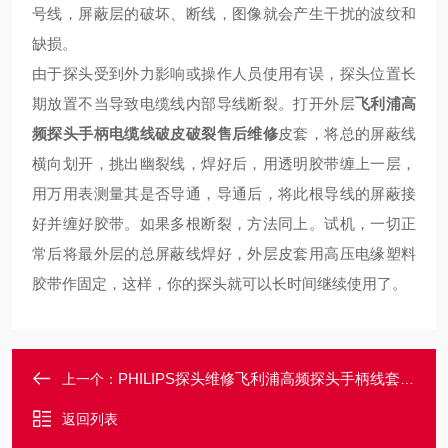
号线，屏蔽层的破坏、断线，图像就会产生干扰的波纹和
缺损。
由于探头受到外力影响或操作人员使用有误，探头位置长
期放置不当导致电缆线内部导线断裂。打开外层
飞利浦高
频探头手柄电缆线破皮破裂售后维修
皮套，将总的屏蔽线
横向划开，挑出幽裂线，焊好后，用透明胶带缠上一层，
用万用表测量其是否导通，导通后，将此根导线的屏蔽接
好并缠好胶带。如果多根断裂，方法同上。试机，一切正
常后将最外层的总屏蔽线焊好，外层皮套用高压电缘塑料
胶带作固定，这样，你的探头就可以长时间继续使用了。
PHILIPS探头维修飞利浦高频探头手柄线套破损破裂破洞维修
上一个：
返回列表