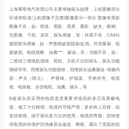
上海耀宥电气有限公司主要维修探头故障：上机图像部分
区域有暗道/上机图像不完整/图像显示一部分 图像有黑影
图像不良，如：暗道、黑影、黑屏、重影、缺失、模糊、
无图像、干扰、盲区，探头维修，等；外观不良，CA541
腹部探头维修，如：声透镜破损脱落/起泡、外壳爆裂、线
套破损、电缆线断、油囊***、漏油，等；功能不良，如：
二维转三维电机报错、死机、主机不识别探头，探头功能
报错等等。四维探头功能报错，四维探头油囊漏油 维修内
容：声头（阵元）、声透镜、护线套、手柄外壳、电缆
线、电路板、步进电机、油囊、插头，等。
B超探头所采用的电缆是质量要求很高的多芯高屏蔽电
缆，做工十分精细，电缆内导线严密，多的有上百根，似
发丝粗细。由于探头多方位的使用，电缆的弯曲、扭转使
得电缆的外保护区绝缘层会破皮、断裂、露出了里面的信