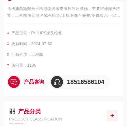
飞利浦高频探头手柄电缆线破皮破裂售后维修，主要维修探头故
障：上机图像部分区域有暗道/上机图像不完整/图像显示一部分
图像有黑影 图像不良，如：暗道、黑影、黑屏、重影、缺失、模
糊、无图像、干扰、盲区，探头维修，等；外观不良，CA541腹
产品型号：PHILIPS探头维修
部探头维修，如：声透镜破损脱落/起泡、外壳爆裂、线套破损、
电缆线断、油囊***、漏油，等；功能不良，如：二维转三维电机
更新时间：2024-07-30
报错、死机、主机不识别探头，探头功能报错等等。
厂商性质：工程商
访问量：1195
18516586104
产品咨询
产品分类
PRODUCT CLASSIFICATION