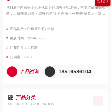
电话咨询
飞利浦腔内探头上机图像部分区域有干扰维修，主要维修探头故
障：上机图像部分区域有暗道/上机图像不完整/图像显示一部分
图像有黑影 图像不良，如：暗道、黑影、黑屏、重影、缺失、模
糊、无图像、干扰、盲区，探头维修，等；外观不良，CA541腹
产品型号：PHILIPS探头维修
部探头维修，如：声透镜破损脱落/起泡、外壳爆裂、线套破损、
电缆线断、油囊***、漏油，等；功能不良，如：二维转三维电机
更新时间：2024-07-30
报错、死机、主机不识别探头，探头功能报错等等。
厂商性质：工程商
访问量：1273
18516586104
产品咨询
产品分类
PRODUCT CLASSIFICATION