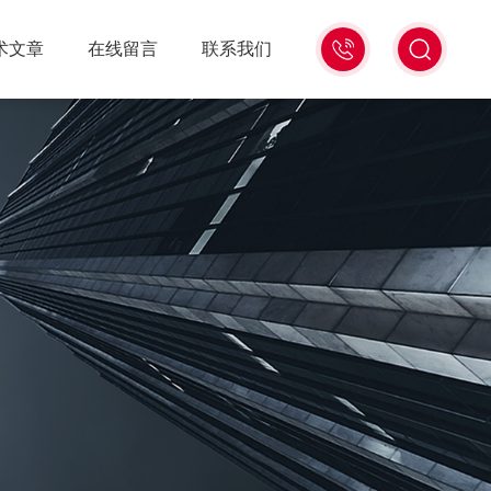
18516586104
术文章
在线留言
联系我们
微
信
同
号