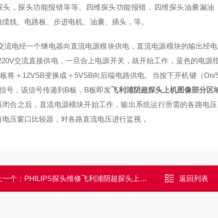
探头，探头功能报错等等。四维探头功能报错，四维探头油囊漏油
电缆线、电路板、步进电机、油囊、插头，等。
0V交流电经一个继电器向直流电源模块供电，直流电源模块的输出经电
经220V交流直接供电，一旦合上电源开关，就开始工作，蓝色的电源指
板将＋12VSB变换成＋5VSB向后端电路供电。
当按下开机键（On/
的信号，该信号传递到B板，B板即发
飞利浦阴超探头上机图像部分区
器闭合之后，直流电源模块开始工作，输出系统运行所需的各路电压
有电压窗口比较器，对各路直流电压进行监视，
上一个：
PHILIPS探头维修飞利浦阴超探头上机图像部分区域有重影维修
返回列表