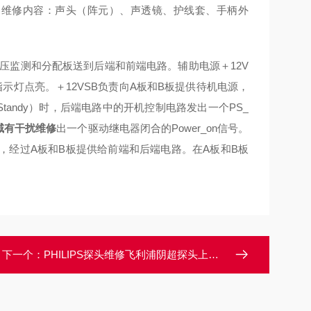
 维修内容：声头（阵元）、声透镜、护线套、手柄外
压监测和分配板送到后端和前端电路。辅助电源＋12V
示灯点亮。＋12VSB负责向A板和B板提供待机电源，
Standy）时，后端电路中的开机控制电路发出一个PS_
域有干扰维修
出一个驱动继电器闭合的Power_on信号。
，经过A板和B板提供给前端和后端电路。在A板和B板
下一个：
PHILIPS探头维修飞利浦阴超探头上机图像部分区域有盲区维修