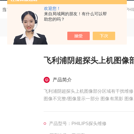
欢迎您！
当前位置：
首页
产品中心
飞利浦彩超探头维修
PH
来自局域网的朋友！有什么可以帮
助您的吗？
飞利浦阴超探头上机图像
产品简介
飞利浦阴超探头上机图像部分区域有干扰维修
图像不完整/图像显示一部分 图像有黑影 
无图像、干扰、盲区，探头维修，等；外观不
泡、外壳爆裂、线套破损、电缆线断、油囊*
死机、主机不识别探头，探头功能报错等等。
产品型号：PHILIPS探头维修