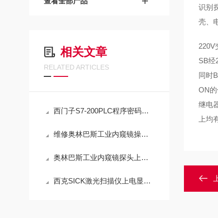
查看全部产品
识别
壳、
22
相关文章
SB
RELATED ARTICLES
同时B
ON
继电
西门子S7-200PLC程序密码忘记解密/无损破解方法
上均
维修奥林巴斯工业内窥镜操纵杆旋转角度不到位
奥林巴斯工业内窥镜探头上下左右没反应维修解决方法
西克SICK激光扫描仪上电显示E1报警维修解决方法