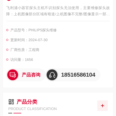
飞利浦小器官探头主机不识别探头无法使用，主要维修探头故
障：上机图像部分区域有暗道/上机图像不完整/图像显示一部分
图像有黑影 图像不良，如：暗道、黑影、黑屏、重影、缺失、模
糊、无图像、干扰、盲区，探头维修，等；外观不良，CA541腹
产品型号：PHILIPS探头维修
部探头维修，如：声透镜破损脱落/起泡、外壳爆裂、线套破损、
电缆线断、油囊***、漏油，等；功能不良，如：二维转三维电机
更新时间：2024-07-30
报错、死机、主机不识别探头，探头功能报错等等
厂商性质：工程商
访问量：1656
18516586104
产品咨询
产品分类
PRODUCT CLASSIFICATION