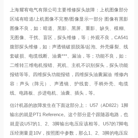
上海耀宥电气有限公司主要维修探头故障：上机图像部分
区域有暗道/上机图像不完整/图像显示一部分 图像有黑影
图像不良，如：暗道、黑影、黑屏、重影、缺失、模糊、
无图像、干扰、盲区，探头维修，等；外观不良，CA541
腹部探头维修，如：声透镜破损脱落/起泡、外壳爆裂、线
套破损、电缆线断、油囊***、漏油，等；功能不良，如：
二维转三维电机报错、死机、主机不识别探头，探头功能
报错等等。四维探头功能报错，四维探头油囊漏油 维修内
容：声头（阵元）、声透镜、护线套、手柄外壳、电缆
线、电路板、步进电机、油囊、插头，等。
估计机器的故障发生在下面这部分上： U57（AD822）1脚
输出的就是PT1 Reference。这个部分是个跟随器电路，也
就是说U57的1、2、3脚输出电压应该相等。U57的7脚电
压经测量是10V，按照图中参数，那么1、2、3脚的电压应