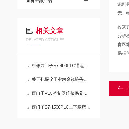
查看全部产品
识别
壳、
仪器
相关文章
分析
RELATED ARTICLES
盲区
易损
维修西门子S7-400PLC通电状态灯一直亮（原厂配件修理）
关于孔探仪工业内窥镜镜头不能旋转常见故障维修方法
西门子PLC控制器维修保养的五大要点您都知道吗？
西门子S7-1500PLC上下载密码解密（可远程解密）