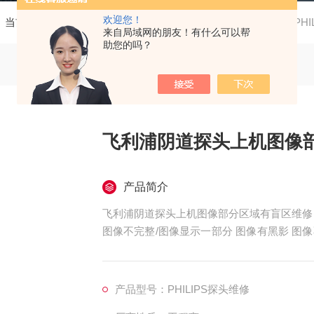
欢迎您！
当前位置：
首页
产品中心
飞利浦彩超探头维修
PH
来自局域网的朋友！有什么可以帮
助您的吗？
飞利浦阴道探头上机图像
产品简介
飞利浦阴道探头上机图像部分区域有盲区维修
图像不完整/图像显示一部分 图像有黑影 
无图像、干扰、盲区，探头维修，等；外观不
泡、外壳爆裂、线套破损、电缆线断、油囊*
死机、主机不识别探头，探头功能报错等等。
产品型号：PHILIPS探头维修