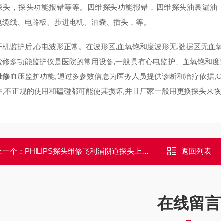
探头，探头功能报错等等。四维探头功能报错，四维探头油囊漏油
电缆线、电路板、步进电机、油囊、插头，等。
开机监护后,心电波形正常。在波形区,血氧饱和度波形无,数据区无血氧
检修多功能监护仪是医院的常用设备,一般具有心电监护、血氧饱和度
维修
血压监护功能,通过多参数信息为医务人员提供诊断和治疗依据,
件,不正规的使用和磕碰都可能使其损坏,并且厂家一般用更换探头来恢
上一个：
PHILIPS探头维修飞利浦阴道探头上机图像部分区域有重影维修
返回列表
在线留言