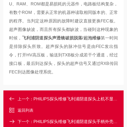
U、RAM、ROM都是易损耗的元器件，电路板结构复杂，
有数个ROM，需要从正常的机器种读取相同版本的、正常
的程序。当判定这种原因的故障时建议直接更换FEC板。
超声图像缺波，而且所有探头都缺波，当碰到这种现象的
时候，
飞利浦阴道探头声透镜破损脱落/起泡维修
第一时间
是排除探头所致。超声探头的脉冲信号是由FEC发出指
令，打开HV高压板，输送到TXB板分成若干个通道，经过
接口板，最后到达探头，探头的超声信号又通过RXB传回
FEC到达图像处理系统。
PHILIPS探头维修飞利浦阴道探头上机不显示任何的图像维修
上一个：
返回列表
PHILIPS探头维修飞利浦阴道探头手柄外壳爆裂破裂破损维修
下一个：