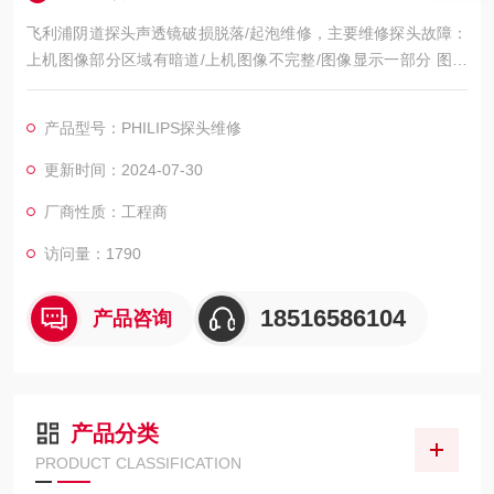
飞利浦阴道探头声透镜破损脱落/起泡维修，主要维修探头故障：
上机图像部分区域有暗道/上机图像不完整/图像显示一部分 图像
有黑影 图像不良，如：暗道、黑影、黑屏、重影、缺失、模糊、
无图像、干扰、盲区，探头维修，等；外观不良，CA541腹部探
产品型号：PHILIPS探头维修
头维修，如：声透镜破损脱落/起泡、外壳爆裂、线套破损、电缆
线断、油囊***、漏油，等；功能不良，如：二维转三维电机报
更新时间：2024-07-30
错、死机、主机不识别探头，探头功能报错等等
厂商性质：工程商
访问量：1790
18516586104
产品咨询
产品分类
PRODUCT CLASSIFICATION