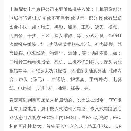
上海耀宥电气有限公司主要维修探头故障：上机图像部分
区域有暗道/上机图像不完整/图像显示一部分 图像有黑影
图像不良，如：暗道、黑影、黑屏、重影、缺失、模糊、
无图像、干扰、盲区，探头维修，等；外观不良，CA541
腹部探头维修，如：声透镜破损脱落/起泡、外壳爆裂、线
套破损、电缆线断、油囊***、漏油，等；功能不良，如：
二维转三维电机报错、死机、主机不识别探头，探头功能
报错等等。四维探头功能报错，四维探头油囊漏油 维修内
容：声头（阵元）、声透镜、护线套、手柄外壳、电缆
线、电路板、步进电机、油囊、插头，等。
肯定可以判断高压是未被启动的。发出这些指令，FEC板
上有工控电路，属于嵌入式结构的电路，嵌入式电路的启
动状态可以观察FEC板上的LED灯，当FAIL灯亮时，FEC
坏的可能性极大，首先要检查嵌入式电路工作状态，CP