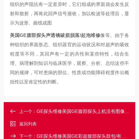
组织的声阻抗有一定差异时，它们组成的界面就会发生反
射和散射，再将此回声信号接收，加以检波等处理后，显
示为波形、曲线或图
美国GE腹部探头声透镜破损脱落/起泡维修
像等。由于各
种组织的界面形态、组织器官的运动状况和对超声的吸收
程度等不同，其回声有一定的共性和某些特性，结合生
理、病理解剖知识与临床医学，观察、分析、总结这些不
同的规律，可对患病的部位、性质或功能障碍程度作出概
括性以至肯定性的判断。
GE探头维修美国GE腹部探头上机没有图像显示售后维修
上一个：
返回列表
GE探头维修美国GE彩超腹部探头鼓包/有气泡售后维修
下一个：