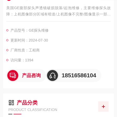
美国GE腹部探头声透镜破损脱落/起泡维修，主要维修探头故
障：上机图像部分区域有暗道/上机图像不完整/图像显示一部分
图像有黑影 图像不良，如：暗道、黑影、黑屏、重影、缺失、模
糊、无图像、干扰、盲区，探头维修，等；外观不良，CA541腹
产品型号：GE探头维修
部探头维修，如：声透镜破损脱落/起泡、外壳爆裂、线套破损、
电缆线断、油囊***、漏油，等；功能不良，如：二维转三维电机
更新时间：2024-07-30
报错、死机、主机不识别探头，探头功能报错等等
厂商性质：工程商
访问量：1394
18516586104
产品咨询
产品分类
PRODUCT CLASSIFICATION