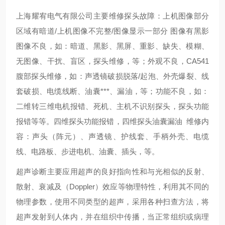
上海耀宥电气有限公司主要维修探头故障：上机图像部分
区域有暗道/上机图像不完整/图像显示一部分 图像有黑影
图像不良，如：暗道、黑影、黑屏、重影、缺失、模糊、
无图像、干扰、盲区，探头维修，等；外观不良，CA541
腹部探头维修，如：声透镜破损脱落/起泡、外壳爆裂、线
套破损、电缆线断、油囊***、漏油，等；功能不良，如：
二维转三维电机报错、死机、主机不识别探头，探头功能
报错等等。四维探头功能报错，四维探头油囊漏油 维修内
容：声头（阵元）、声透镜、护线套、手柄外壳、电缆
线、电路板、步进电机、油囊、插头，等。
超声诊断主要应用超声的良好指向性和与光相似的反射、
散射、衰减及（Doppler）效应等物理特性，利用其不同的
物理参数，使用不同类型的超声，采用各种扫查方法，将
超声发射到人体内，并在组织中传播，当正常组织或病理