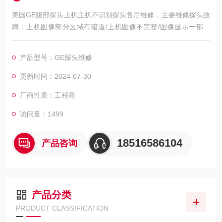
美国GE腹部探头上机主机不识别探头售后维修，主要维修探头故
障：上机图像部分区域有暗道/上机图像不完整/图像显示一部分
图像有黑影 图像不良，如：暗道、黑影、黑屏、重影、缺失、模
糊、无图像、干扰、盲区，探头维修，等；外观不良，CA541腹
产品型号：GE探头维修
部探头维修，如：声透镜破损脱落/起泡、外壳爆裂、线套破损、
电缆线断、油囊***、漏油，等；功能不良，如：二维转三维电机
更新时间：2024-07-30
报错、死机、主机不识别探头，探头功能报错等等。
厂商性质：工程商
访问量：1499
18516586104
产品咨询
产品分类
PRODUCT CLASSIFICATION