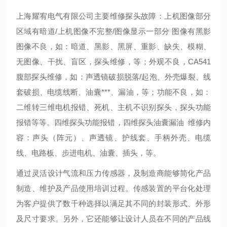
上海耀宥电气有限公司主要维修探头故障：上机图像部分
区域有暗道/上机图像不完整/图像显示一部分 图像有黑影
图像不良，如：暗道、黑影、黑屏、重影、缺失、模糊、
无图像、干扰、盲区，探头维修，等；外观不良，CA541
腹部探头维修，如：声透镜破损脱落/起泡、外壳爆裂、线
套破损、电缆线断、油囊***、漏油，等；功能不良，如：
二维转三维电机报错、死机、主机不识别探头，探头功能
报错等等。四维探头功能报错，四维探头油囊漏油 维修内
容：声头（阵元）、声透镜、护线套、手柄外壳、电缆
线、电路板、步进电机、油囊、插头，等。
通过灵活设计气流和压力传感器，及制造商能够简化产品
制造、维护及产品使用培训过程。传感装置的平台化处理
为客户提供了数千种选择以满足其不同的封装形式、外形
及尺寸要求。另外，它还能够让设计人员在不同的产品线