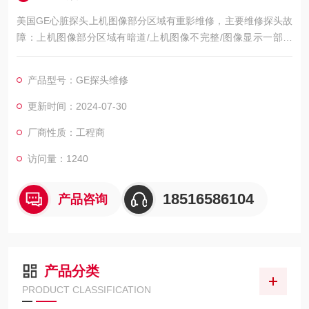
美国GE心脏探头上机图像部分区域有重影维修，主要维修探头故
障：上机图像部分区域有暗道/上机图像不完整/图像显示一部分
图像有黑影 图像不良，如：暗道、黑影、黑屏、重影、缺失、模
糊、无图像、干扰、盲区，探头维修，等；外观不良，CA541腹
产品型号：GE探头维修
部探头维修，如：声透镜破损脱落/起泡、外壳爆裂、线套破损、
电缆线断、油囊***、漏油，等；功能不良，如：二维转三维电机
更新时间：2024-07-30
报错、死机、主机不识别探头，探头功能报错等等
厂商性质：工程商
访问量：1240
18516586104
产品咨询
产品分类
PRODUCT CLASSIFICATION