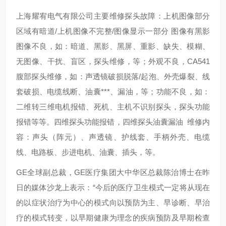
上海耀宥电气有限公司主要维修探头故障：上机图像部分
区域有暗道/上机图像不完整/图像显示一部分 图像有黑影
图像不良，如：暗道、黑影、黑屏、重影、缺失、模糊、
无图像、干扰、盲区，探头维修，等；外观不良，CA541
腹部探头维修，如：声透镜破损脱落/起泡、外壳爆裂、线
套破损、电缆线断、油囊***、漏油，等；功能不良，如：
二维转三维电机报错、死机、主机不识别探头，探头功能
报错等等。四维探头功能报错，四维探头油囊漏油 维修内
容：声头（阵元）、声透镜、护线套、手柄外壳、电缆
线、电路板、步进电机、油囊、插头，等。
GE全球副总裁，GE医疗集团大中华区总裁陈治博士在昨
日的媒体沙龙上表示：“今后的医疗卫生模式一定将从现在
的以症状治疗为中心的模式向以预防为主、早诊断、早治
疗的模式转变，以早期健康为理念的疾病预防及早期检查