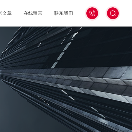
18516586104
术文章
在线留言
联系我们
微
信
同
号