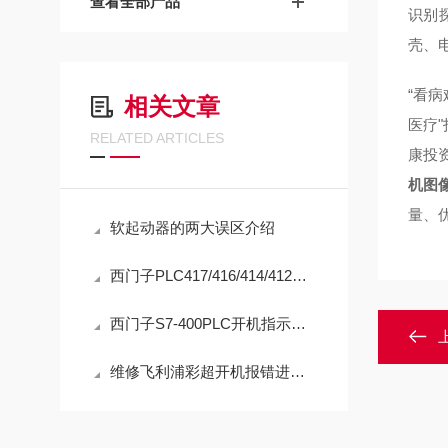
查看全部产品
识别
壳、
“看
相关文章
医疗
RELATED ARTICLES
康投
机图
量、
软起动器的两大误区介绍
西门子PLC417/416/414/412开机指示灯全亮全闪维修方法
西门子S7-400PLC开机指示灯全部闪烁启动不了（包修好）
维修飞利浦彩超开机报错进不去系统（包修好故障）