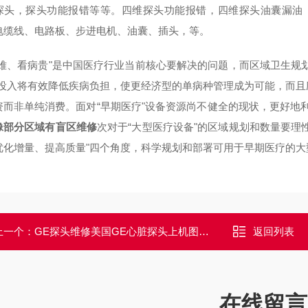
探头，探头功能报错等等。四维探头功能报错，四维探头油囊漏油
电缆线、电路板、步进电机、油囊、插头，等。
病难、看病贵"是中国医疗行业当前核心要解决的问题，而区域卫生规
"投入将有效降低疾病负担，使更经济型的单病种管理成为可能，而
资而非单纯消费。面对“早期医疗"设备资源尚不健全的现状，更好地
像部分区域有盲区维修
次对于“大型医疗设备"的区域规划和数量要理
优化增量、提高质量"四个角度，科学规划和部署可用于早期医疗的大
上一个：
GE探头维修美国GE心脏探头上机图像部分区域有干扰维修
返回列表
在线留言