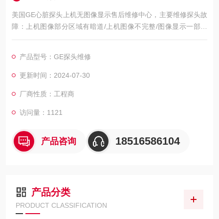
美国GE心脏探头上机无图像显示售后维修中心，主要维修探头故
障：上机图像部分区域有暗道/上机图像不完整/图像显示一部分
图像有黑影 图像不良，如：暗道、黑影、黑屏、重影、缺失、模
糊、无图像、干扰、盲区，探头维修，等；外观不良，CA541腹
产品型号：GE探头维修
部探头维修，如：声透镜破损脱落/起泡、外壳爆裂、线套破损、
电缆线断、油囊***、漏油，等；功能不良，如：二维转三维电机
更新时间：2024-07-30
报错、死机、主机不识别探头，探头功能报错等等
厂商性质：工程商
访问量：1121
18516586104
产品咨询
产品分类
PRODUCT CLASSIFICATION