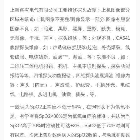
上海耀宥电气有限公司主要维修探头故障：上机图像部分
区域有暗道/上机图像不完整/图像显示一部分 图像有黑影
图像不良，如：暗道、黑影、黑屏、重影、缺失、模糊、
无图像、干扰、盲区，探头维修，等；外观不良，CA541
腹部探头维修，如：声透镜破损脱落/起泡、外壳爆裂、线
套破损、电缆线断、油囊***、漏油，等；功能不良，如：
二维转三维电机报错、死机、主机不识别探头，探头功能
报错等等。四维探头功能报错，四维探头油囊漏油 维修内
容：声头（阵元）、声透镜、护线套、手柄外壳、电缆
线、电路板、步进电机、油囊、插头，等。
一般认为SpO2正常应不低于94%，在94%以下为供氧不
足。有学者将SpO2<90%定为低氧血症的标准，并认为当
SpO2高于70%时准确性可达±2%，SpO2低于70%时则可
有误差。临床上曾对数例病人的SpO2数值，与动脉和度数