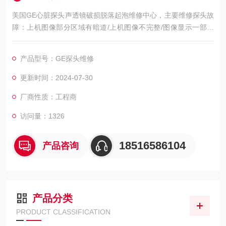
美国GE心脏探头声透镜破损脱落起泡维修中心，主要维修探头故
障：上机图像部分区域有暗道/上机图像不完整/图像显示一部分
图像有黑影 图像不良，如：暗道、黑影、黑屏、重影、缺失、模
糊、无图像、干扰、盲区，探头维修，等；外观不良，CA541腹
产品型号：GE探头维修
部探头维修，如：声透镜破损脱落/起泡、外壳爆裂、线套破损、
电缆线断、油囊***、漏油，等；功能不良，如：二维转三维电机
更新时间：2024-07-30
报错、死机、主机不识别探头，探头功能报错等等
厂商性质：工程商
访问量：1326
18516586104
产品咨询
产品分类
PRODUCT CLASSIFICATION