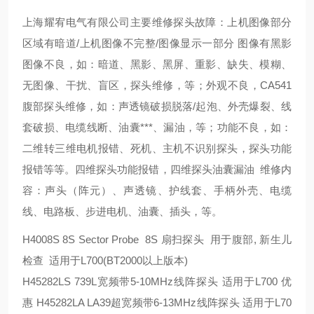
上海耀宥电气有限公司主要维修探头故障：上机图像部分
区域有暗道/上机图像不完整/图像显示一部分 图像有黑影
图像不良，如：暗道、黑影、黑屏、重影、缺失、模糊、
无图像、干扰、盲区，探头维修，等；外观不良，CA541
腹部探头维修，如：声透镜破损脱落/起泡、外壳爆裂、线
套破损、电缆线断、油囊***、漏油，等；功能不良，如：
二维转三维电机报错、死机、主机不识别探头，探头功能
报错等等。四维探头功能报错，四维探头油囊漏油 维修内
容：声头（阵元）、声透镜、护线套、手柄外壳、电缆
线、电路板、步进电机、油囊、插头，等。
H4008S 8S Sector Probe 8S 扇扫探头 用于腹部, 新生儿
检查 适用于L700(BT2000以上版本)
H45282LS 739L宽频带5-10MHz线阵探头 适用于L700 优
惠 H45282LA LA39超宽频带6-13MHz线阵探头 适用于L70