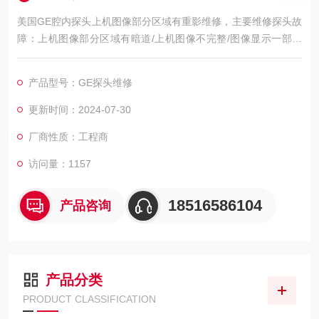
美国GE腔内探头上机图像部分区域有重影维修，主要维修探头故
障：上机图像部分区域有暗道/上机图像不完整/图像显示一部分
图像有黑影 图像不良，如：暗道、黑影、黑屏、重影、缺失、模
糊、无图像、干扰、盲区，探头维修，等；外观不良，CA541腹
产品型号：GE探头维修
部探头维修，如：声透镜破损脱落/起泡、外壳爆裂、线套破损、
电缆线断、油囊***、漏油，等；功能不良，如：二维转三维电机
更新时间：2024-07-30
报错、死机、主机不识别探头，探头功能报错等等。
厂商性质：工程商
访问量：1157
18516586104
产品咨询
产品分类
PRODUCT CLASSIFICATION