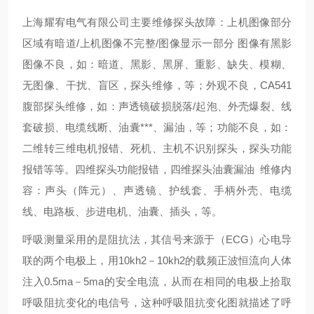
上海耀宥电气有限公司主要维修探头故障：上机图像部分
区域有暗道/上机图像不完整/图像显示一部分 图像有黑影
图像不良，如：暗道、黑影、黑屏、重影、缺失、模糊、
无图像、干扰、盲区，探头维修，等；外观不良，CA541
腹部探头维修，如：声透镜破损脱落/起泡、外壳爆裂、线
套破损、电缆线断、油囊***、漏油，等；功能不良，如：
二维转三维电机报错、死机、主机不识别探头，探头功能
报错等等。四维探头功能报错，四维探头油囊漏油 维修内
容：声头（阵元）、声透镜、护线套、手柄外壳、电缆
线、电路板、步进电机、油囊、插头，等。
呼吸测量采用的是阻抗法，其信号来源于（ECG）心电导
联的两个电极上，用10kh2－10kh2的载频正波恒流向人体
注入0.5ma－5ma的安全电流，从而在相同的电极上拾取
呼吸阻抗变化的电信号，这种呼吸阻抗变化图就描述了呼