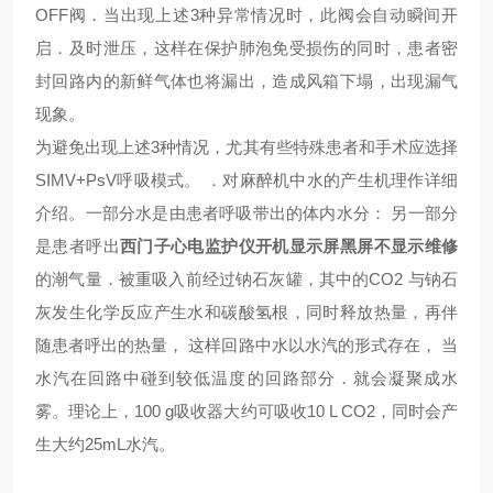
OFF阀．当出现上述3种异常情况时，此阀会自动瞬间开
启．及时泄压，这样在保护肺泡免受损伤的同时，患者密
封回路内的新鲜气体也将漏出，造成风箱下塌，出现漏气
现象。
为避免出现上述3种情况，尤其有些特殊患者和手术应选择
SIMV+PsV呼吸模式。
．对麻醉机中水的产生机理作详细
介绍。一部分水是由患者呼吸带出的体内水分： 另一部分
是患者呼出
西门子心电监护仪开机显示屏黑屏不显示维修
的潮气量．被重吸入前经过钠石灰罐，其中的CO2 与钠石
灰发生化学反应产生水和碳酸氢根，同时释放热量，再伴
随患者呼出的热量， 这样回路中水以水汽的形式存在， 当
水汽在回路中碰到较低温度的回路部分．就会凝聚成水
雾。理论上，100 g吸收器大约可吸收10 L CO2，同时会产
生大约25mL水汽。