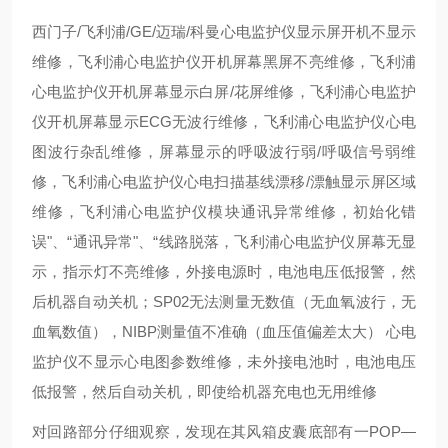
西门子/飞利浦/GE/迈瑞/科曼心电监护仪显示屏开机不显示
维修，飞利浦心电监护仪开机屏幕黑屏不亮维修，飞利浦
心电监护仪开机屏幕显示白屏/花屏维修，飞利浦心电监护
仪开机屏幕显示ECG无波行维修，飞利浦心电监护仪心电
图波行杂乱维修，屏幕显示的呼吸波行弱/呼吸信号弱维
修，飞利浦心电监护仪心电扫描基线漂移/漂触显示屏区域
维修，飞利浦心电监护仪模块通讯异常维修，初始化错
误"、“通讯异常"、“线路脱落，飞利浦心电监护仪屏幕无显
示，指示灯不亮维修，外接电源时，电池电压低报警，然
后机器自动关机；SP02无法测量无数值（无血氧波行，无
血氧数值），NIBP测量值不准确（血压值偏差太大） 心电
监护仪不显示心电图参数维修，未外接电池时，电池电压
低报警，然后自动关机，即使给机器充电也无用维修
对回路部分仔细观察，发现在其风箱皮囊底部有一POP—