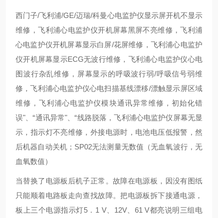
西门子/飞利浦/GE/迈瑞/科曼心电监护仪显示屏开机不显示
维修，飞利浦心电监护仪开机屏幕黑屏不亮维修，飞利浦
心电监护仪开机屏幕显示白屏/花屏维修，飞利浦心电监护
仪开机屏幕显示ECG无波行维修，飞利浦心电监护仪心电
图波行杂乱维修，屏幕显示的呼吸波行弱/呼吸信号弱维
修，飞利浦心电监护仪心电扫描基线漂移/漂触显示屏区域
维修，飞利浦心电监护仪模块通讯异常维修，初始化错
误"、“通讯异常"、“线路脱落，飞利浦心电监护仪屏幕无显
示，指示灯不亮维修，外接电源时，电池电压低报警，然
后机器自动关机；SP02无法测量无数值（无血氧波行，无
血氧数值）
当替换了电源板后机子正常。故障在电源板，因没有图纸
只能顺着电路板走向查找故障。把电源板拆下接通电源，
板上三个电源指示灯5．1 V、12V、61 V都亮说明三组电