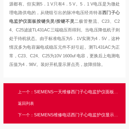
源都有。但实测5．1 V只有4．5 V。5．1 V电压是为微处
理电路供电的，从绕组引出的脉冲电压经肖特基
西门子心
电监护仪面板按键失灵/按键不灵
二极管整流、C23、C2
4、C25滤波TL431AC三端稳压而得到。当电压降低机子则
处于待机状态。由于标准电压为5．1V实测为4．5V，这种
情况多为电容漏电或稳压元件不好引起。测TL431AC为正
常，C23、C24、C25为10V 1600uf 电容，更换后上电测电
压值为4．98V。装好开机显示屏点亮，故障排除。
SIEMENS一天维修西门子心电监护仪面板按键都没反应维修电话
上一个：
返回列表
SIEMENS维修电话西门子心电监护仪显示器开机白屏画面维修
下一个：