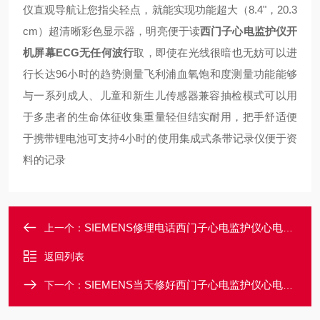
仪直观导航让您指尖轻点，就能实现功能超大（8.4"，20.3
cm）超清晰彩色显示器，明亮便于读
西门子心电监护仪开
机屏幕ECG无任何波行
取，即使在光线很暗也无妨可以进
行长达96小时的趋势测量飞利浦血氧饱和度测量功能能够
与一系列成人、儿童和新生儿传感器兼容抽检模式可以用
于多患者的生命体征收集重量轻但结实耐用，把手舒适便
于携带锂电池可支持4小时的使用集成式条带记录仪便于资
料的记录
SIEMENS修理电话西门子心电监护仪心电图没有心电波形维修
上一个：
返回列表
SIEMENS当天修好西门子心电监护仪心电图波行杂乱有干扰维修
下一个：