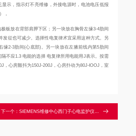
幕无显示，指示灯不亮维修，外接电源时，电池电压低报
），
极板放在背部肩胛下区；另一块放在胸骨左缘3-4肋间
并发征也可减少。选择性电复律术宜采用这种方式。另
右缘2-3肋间(心底部)。另一块放在左腋前线内第5肋间
不应1.3 电能的选择 电复律所用电能用J表示。按需
，心房颤抖为150J-200J，心房扑动为80J-lOOJ，室
下一个：
SIEMENS维修中心西门子心电监护仪SP02无血氧波行数值维修