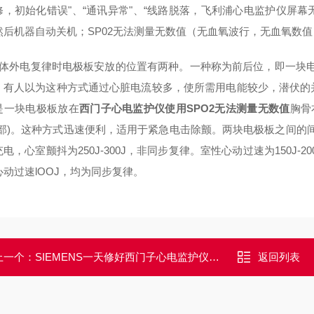
修，初始化错误"、“通讯异常"、“线路脱落，飞利浦心电监护仪屏
然后机器自动关机；SP02无法测量无数值（无血氧波行，无血氧数值
 体外电复律时电极板安放的位置有两种。一种称为前后位，即一块电
。有人以为这种方式通过心脏电流较多，使所需用电能较少，潜伏的
是一块电极板放在
西门子心电监护仪使用SPO2无法测量无数值
胸骨
尖部)。这种方式迅速便利，适用于紧急电击除颤。两块电极板之间的间隔
电，心室颤抖为250J-300J，非同步复律。室性心动过速为150J-200J
心动过速lOOJ，均为同步复律。
上一个：
SIEMENS一天修好西门子心电监护仪开机报警初始化错误维修
返回列表