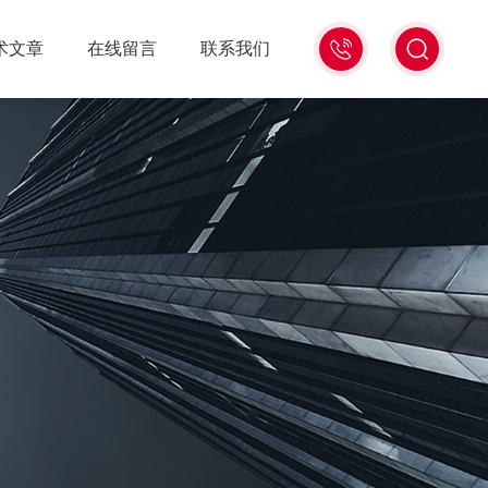
18516586104
术文章
在线留言
联系我们
微
信
同
号