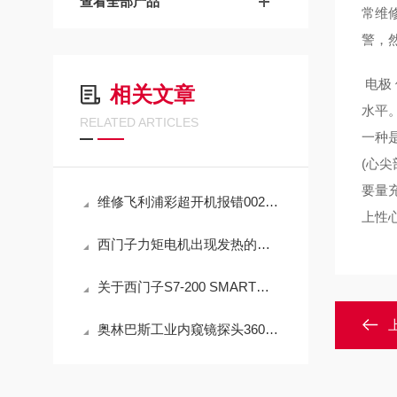
查看全部产品
常维
警，
电极
相关文章
水平
RELATED ARTICLES
一种
(心
要量充
维修飞利浦彩超开机报错0022常见故障修理（芯片级修理）
上性
西门子力矩电机出现发热的情况时应该怎么办？
关于西门子S7-200 SMART程序上载密码解密方法
奥林巴斯工业内窥镜探头360度转动没反应常见故障修理