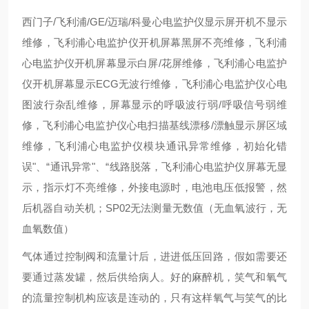
西门子/飞利浦/GE/迈瑞/科曼心电监护仪显示屏开机不显示
维修，飞利浦心电监护仪开机屏幕黑屏不亮维修，飞利浦
心电监护仪开机屏幕显示白屏/花屏维修，飞利浦心电监护
仪开机屏幕显示ECG无波行维修，飞利浦心电监护仪心电
图波行杂乱维修，屏幕显示的呼吸波行弱/呼吸信号弱维
修，飞利浦心电监护仪心电扫描基线漂移/漂触显示屏区域
维修，飞利浦心电监护仪模块通讯异常维修，初始化错
误"、“通讯异常"、“线路脱落，飞利浦心电监护仪屏幕无显
示，指示灯不亮维修，外接电源时，电池电压低报警，然
后机器自动关机；SP02无法测量无数值（无血氧波行，无
血氧数值）
气体通过控制阀和流量计后，进进低压回路，假如需要还
要通过蒸发罐，然后供给病人。好的麻醉机，笑气和氧气
的流量控制机构应该是连动的，只有这样氧气与笑气的比