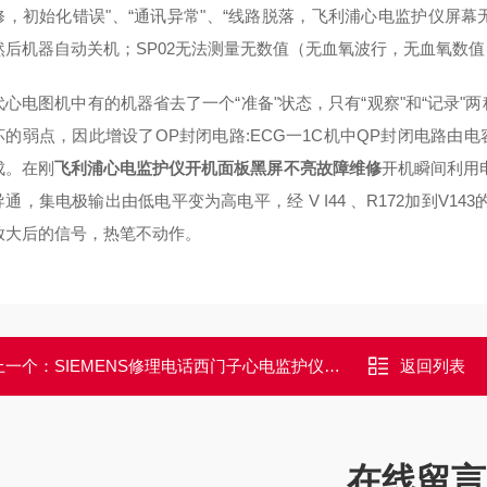
修，初始化错误"、“通讯异常"、“线路脱落，飞利浦心电监护仪屏
然后机器自动关机；SP02无法测量无数值（无血氧波行，无血氧数值
代心电图机中有的机器省去了一个“准备"状态，只有“观察"和“记录
的弱点，因此增设了OP封闭电路:ECG一1C机中QP封闭电路由电容C (4.7
成。在刚
飞利浦心电监护仪开机面板黑屏不亮故障维修
开机瞬间利用
通，集电极输出由低电平变为高电平，经 V I44 、R172加到V1
放大后的信号，热笔不动作。
上一个：
SIEMENS修理电话西门子心电监护仪开机不显示心电图参数维修
返回列表
在线留言