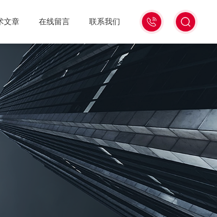
18516586104
术文章
在线留言
联系我们
微
信
同
号