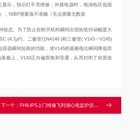
幕无显示，指示灯不亮维修，外接电源时，电池电压低报
），NIBP测量值不准确（无法测量无数值
"两种状态。为了防止在刚开机时瞬间出现热笔抖动幅度大
μF)、二极管(1N4148 )和三极管( V143一V145)
电容器瞬间短路的功能，使V145的基极电位瞬间降低而
43的基极上，V143正向偏置饱和导通，从而封闭了前置放
下一个：
PHILIPS上门维修飞利浦心电监护仪开机显示器黑屏不显示维修