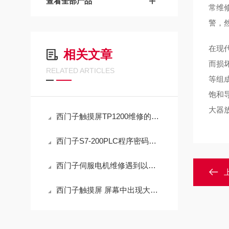
查看全部产品
常维
警，
在现
相关文章
而损坏
RELATED ARTICLES
等组
饱和导
大器
西门子触摸屏TP1200维修的常见故障及解决方法介绍！
西门子S7-200PLC程序密码忘记解密/无损破解方法
西门子伺服电机维修遇到以下三种现象，如何解决？
西门子触摸屏 屏幕中出现大黑点（原厂配件更换）