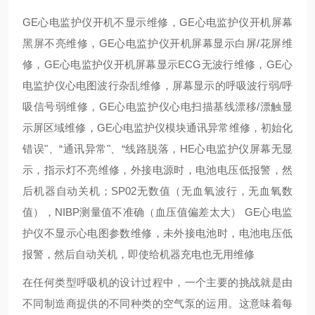
GE心电监护仪开机不显示维修，GE心电监护仪开机屏幕
黑屏不亮维修，GE心电监护仪开机屏幕显示白屏/花屏维
修，GE心电监护仪开机屏幕显示ECG无波行维修，GE心
电监护仪心电图波行杂乱维修，屏幕显示的呼吸波行弱/呼
吸信号弱维修，GE心电监护仪心电扫描基线漂移/漂触显
示屏区域维修，GE心电监护仪模块通讯异常维修，初始化
错误"、“通讯异常"、“线路脱落，HE心电监护仪屏幕无显
示，指示灯不亮维修，外接电源时，电池电压低报警，然
后机器自动关机；SP02无数值（无血氧波行，无血氧数
值），NIBP测量值不准确（血压值偏差太大） GE心电监
护仪不显示心电图参数维修，未外接电池时，电池电压低
报警，然后自动关机，即使给机器充电也无用维修
在任何类型呼吸机的设计过程中，一个主要的挑战就是由
不同制造商提供的不同种类的空气泵的运用。这意味着每