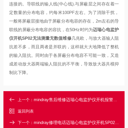
连接的。导联线的输人线(中心线).与屏蔽层之间存在着一
定数量的分布电容，约每米100PF左右。为了消除干扰，
一般将屏蔽层接地
由于屏蔽分布电容的存在，2m左右的导
联线的屏蔽分布电容的容抗，在50Hz时约为
迈瑞心电监护
仪开机SP02无法测量无数值维修
几兆欧，与放大器输人阻
抗差不多，而且两者是并联的，这样就大大地降低了整机
的输入阻抗。同时由于各屏蔽分布电容不可能一致，又造
成差动放大器两端输人阻抗的不平衡，导致放大器共模抑
制比下降。
mindray售后维修迈瑞心电监护仪开机报警初始化错误维修解决
上一个：
返回列表
mindray修理电话迈瑞心电监护仪开机SP02无血氧波形显示维修
下一个：