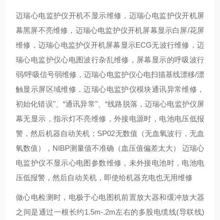
迈瑞心电监护仪开机不显示维修，迈瑞心电监护仪开机屏
幕黑屏不亮维修，迈瑞心电监护仪开机屏幕显示白屏/花屏
维修，迈瑞心电监护仪开机屏幕显示ECG无波行维修，迈
瑞心电监护仪心电图波行杂乱维修，屏幕显示的呼吸波行
弱/呼吸信号弱维修，迈瑞心电监护仪心电扫描基线漂移/漂
触显示屏区域维修，迈瑞心电监护仪模块通讯异常维修，
初始化错误"、“通讯异常"、“线路脱落，迈瑞心电监护仪屏
幕无显示，指示灯不亮维修，外接电源时，电池电压低报
警，然后机器自动关机；SP02无数值（无血氧波行，无血
氧数值），NIBP测量值不准确（血压值偏差太大） 迈瑞心
电监护仪不显示心电图参数维修，未外接电池时，电池电
压低报警，然后自动关机，即使给机器充电也无用维修
做心电检测时，电极于心电图机前置放大器和缓冲放大器
之间是通过一根长约1.5m-.2m左右的多股电缆线(导联线)