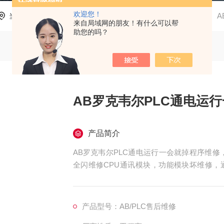
欢迎您！
当前位置：
首页
产品中心
AB罗克韦尔PLC维修
A
来自局域网的朋友！有什么可以帮
助您的吗？
AB罗克韦尔PLC通电运
产品简介
AB罗克韦尔PLC通电运行一会就掉程序维
全闪维修CPU通讯模块，功能模块坏维修，
修，模块灯不亮维修模块无输出维修，输出端
产品型号：AB/PLC售后维修