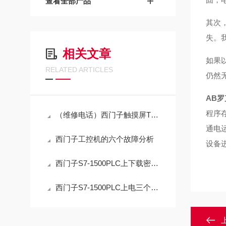
查看全部产品
其次
失。
相关文章
如果
RELATED ARTICLES
仍然
AB
程序
（维修电话）西门子触摸屏TP1500开机进不去系统修复专家
通电
西门子工控机的六个故障分析
设备
西门子S7-1500PLC上下载密码解密（可远程解密）
西门子S7-1500PLC上电三个指示灯不亮常见故障修理